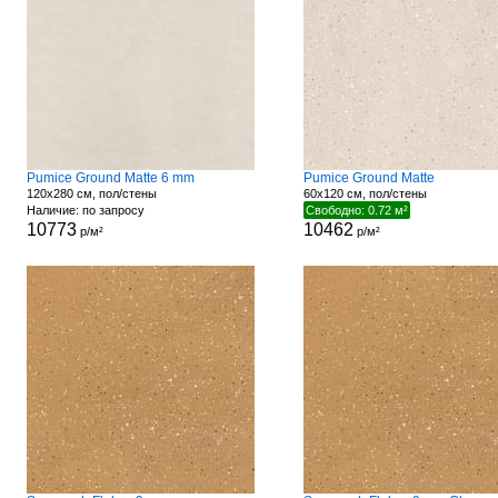
Pumice Ground Matte 6 mm
Pumice Ground Matte
120x280 см, пол/стены
60x120 см, пол/стены
Наличие: по запросу
Свободно: 0.72 м²
10773
10462
р/м²
р/м²