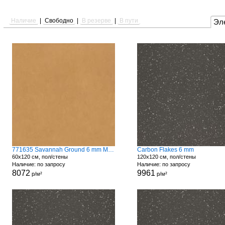
Наличие
|
Свободно
|
В резерве
|
В пути
Эл
771635 Savannah Ground 6 mm Matte
Carbon Flakes 6 mm
60x120 см, пол/стены
120x120 см, пол/стены
Наличие: по запросу
Наличие: по запросу
8072
9961
р/м²
р/м²