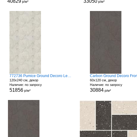
40829
33050
р/м²
р/м²
772736 Pumice Ground Decoro Leaves
Carbon Ground Decoro Fro
120x240 см, декор
60x120 см, декор
Наличие: по запросу
Наличие: по запросу
51856
30884
р/м²
р/м²