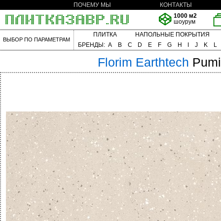
ПОЧЕМУ МЫ
КОНТАКТЫ
1000 м2
шоурум
ПЛИТКА
НАПОЛЬНЫЕ ПОКРЫТИЯ
ВЫБОР ПО ПАРАМЕТРАМ
БРЕНДЫ:
A
B
C
D
E
F
G
H
I
J
K
L
Florim
Earthtech
Pumi