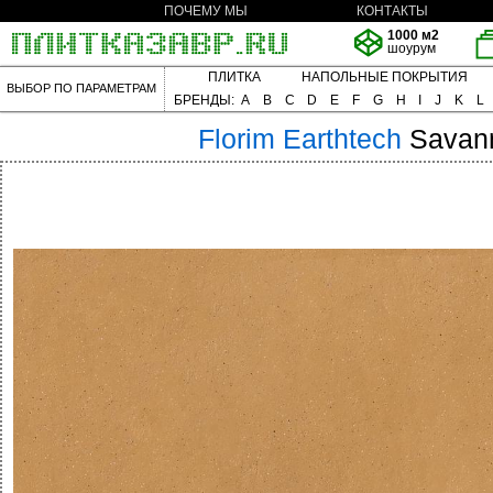
ПОЧЕМУ МЫ
КОНТАКТЫ
1000 м2
шоурум
ПЛИТКА
НАПОЛЬНЫЕ ПОКРЫТИЯ
ВЫБОР ПО ПАРАМЕТРАМ
БРЕНДЫ:
A
B
C
D
E
F
G
H
I
J
K
L
Florim
Earthtech
Savan