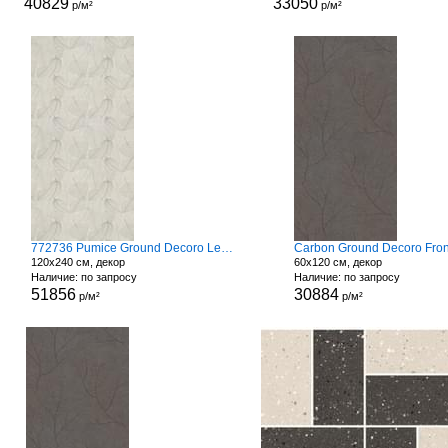
40829
33050
р/м²
р/м²
772736 Pumice Ground Decoro Leaves
Carbon Ground Decoro Fro
120x240 см, декор
60x120 см, декор
Наличие: по запросу
Наличие: по запросу
51856
30884
р/м²
р/м²