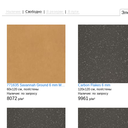
Наличие
|
Свободно
|
В резерве
|
В пути
Эл
771635 Savannah Ground 6 mm Matte
Carbon Flakes 6 mm
60x120 см, пол/стены
120x120 см, пол/стены
Наличие: по запросу
Наличие: по запросу
8072
9961
р/м²
р/м²