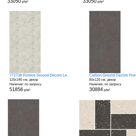
33050
33050
р/м²
р/м²
772736 Pumice Ground Decoro Leaves
Carbon Ground Decoro Fro
120x240 см, декор
60x120 см, декор
Наличие: по запросу
Наличие: по запросу
51856
30884
р/м²
р/м²