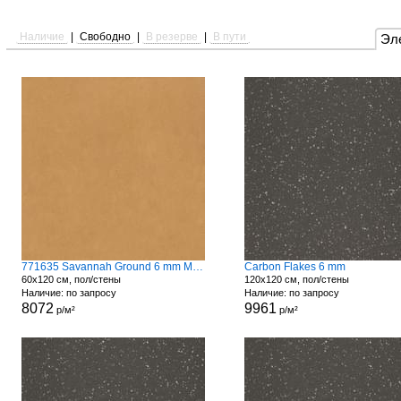
Наличие
|
Свободно
|
В резерве
|
В пути
Эл
771635 Savannah Ground 6 mm Matte
Carbon Flakes 6 mm
60x120 см, пол/стены
120x120 см, пол/стены
Наличие: по запросу
Наличие: по запросу
8072
9961
р/м²
р/м²