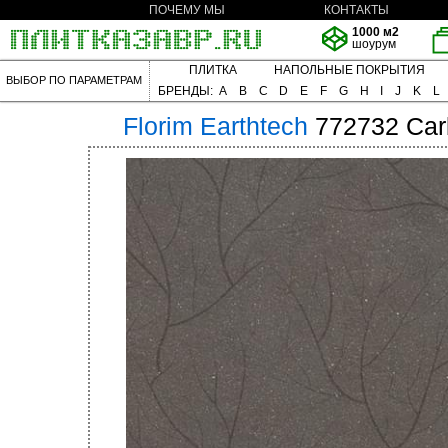
ПОЧЕМУ МЫ
КОНТАКТЫ
1000 м2
шоурум
ПЛИТКА
НАПОЛЬНЫЕ ПОКРЫТИЯ
ВЫБОР ПО ПАРАМЕТРАМ
БРЕНДЫ:
A
B
C
D
E
F
G
H
I
J
K
L
Florim
Earthtech
772732 Car