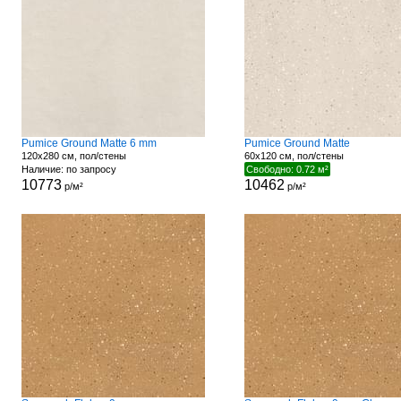
Pumice Ground Matte 6 mm
Pumice Ground Matte
120x280 см, пол/стены
60x120 см, пол/стены
Наличие: по запросу
Свободно: 0.72 м²
10773
10462
р/м²
р/м²