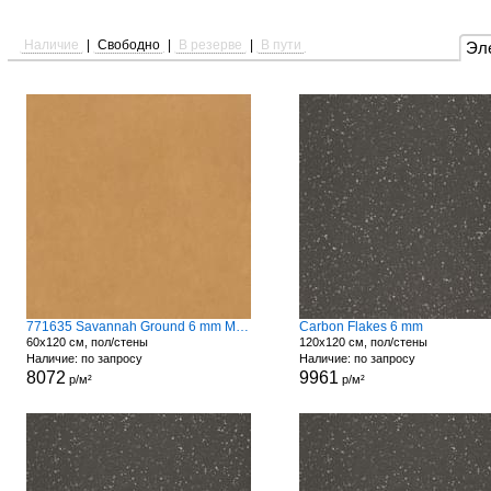
Наличие
|
Свободно
|
В резерве
|
В пути
Эл
771635 Savannah Ground 6 mm Matte
Carbon Flakes 6 mm
60x120 см, пол/стены
120x120 см, пол/стены
Наличие: по запросу
Наличие: по запросу
8072
9961
р/м²
р/м²