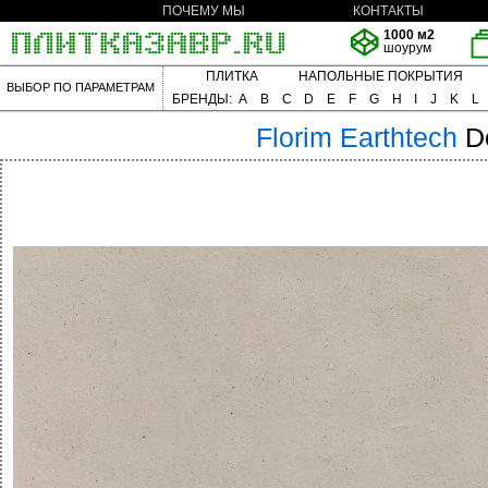
ПОЧЕМУ МЫ
КОНТАКТЫ
1000 м2
шоурум
ПЛИТКА
НАПОЛЬНЫЕ ПОКРЫТИЯ
ВЫБОР ПО ПАРАМЕТРАМ
БРЕНДЫ:
A
B
C
D
E
F
G
H
I
J
K
L
Florim
Earthtech
D