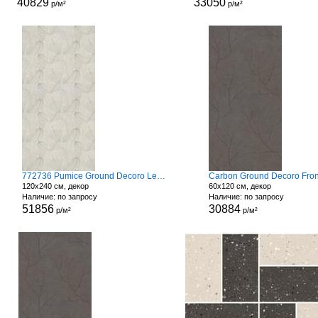
40829
33050
р/м²
р/м²
772736 Pumice Ground Decoro Leaves
Carbon Ground Decoro Fro
120x240 см, декор
60x120 см, декор
Наличие: по запросу
Наличие: по запросу
51856
30884
р/м²
р/м²