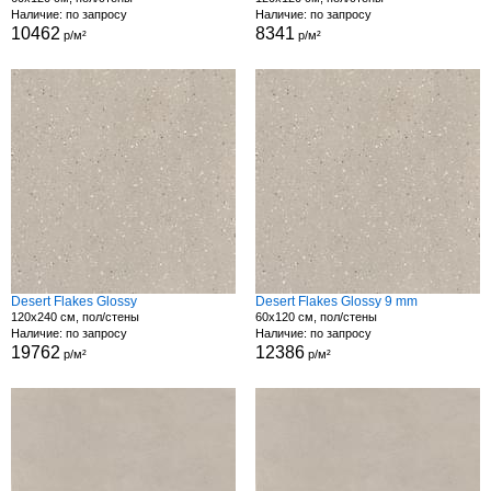
Наличие: по запросу
Наличие: по запросу
10462
8341
р/м²
р/м²
Desert Flakes Glossy
Desert Flakes Glossy 9 mm
120x240 см, пол/стены
60x120 см, пол/стены
Наличие: по запросу
Наличие: по запросу
19762
12386
р/м²
р/м²