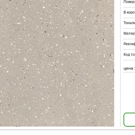
Повер
В коро
Тонал
Матер
Ректи
Код то
цена 