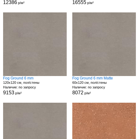
12386
16555
р/м²
р/м²
Fog Ground 6 mm
Fog Ground 6 mm Matte
120x120 см, пол/стены
60x120 см, пол/стены
Наличие: по запросу
Наличие: по запросу
9153
8072
р/м²
р/м²