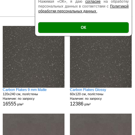
Нажимая «ОК», я даю
согласие
на обработку
персональных данных в соответствии с
Политикой
обработки персональных данных
.
|
|
Есть образец
Поверхность
Размер
ОК
Carbon Flakes 9 mm Matte
Carbon Flakes Glossy
120x240 см, пол/стены
60x120 см, пол/стены
Наличие: по запросу
Наличие: по запросу
16555
12386
р/м²
р/м²