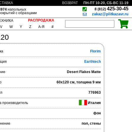
ПН-ПТ 10-20, СБ-ВС 11-19
СТАВКА
ВОЗВРАТ
425-30-45
8 (812)
4974
напольных
покрытий с образцами
zakaz@plitkazavr.ru
РАСПРОДАЖА
ЕХНИКА
V
W
Y
Z
А-Я
#
120
ка
Florim
кция
Earthtech
ние
Desert Flakes Matte
р
60x120 см, толщина 9 мм
ул
776963
а производитель
Италия
фон
нение
пол, стены