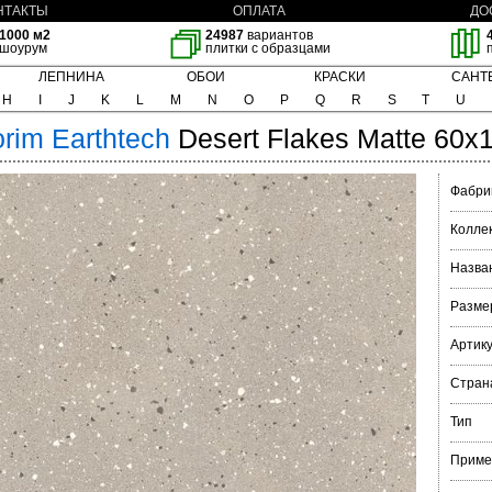
НТАКТЫ
ОПЛАТА
ДО
1000 м2
24987
вариантов
шоурум
плитки с образцами
ЛЕПНИНА
ОБОИ
КРАСКИ
САНТ
H
I
J
K
L
M
N
O
P
Q
R
S
T
U
orim
Earthtech
Desert Flakes Matte 60x
Фабри
Колле
Назва
Разме
Артик
Стран
Тип
Приме