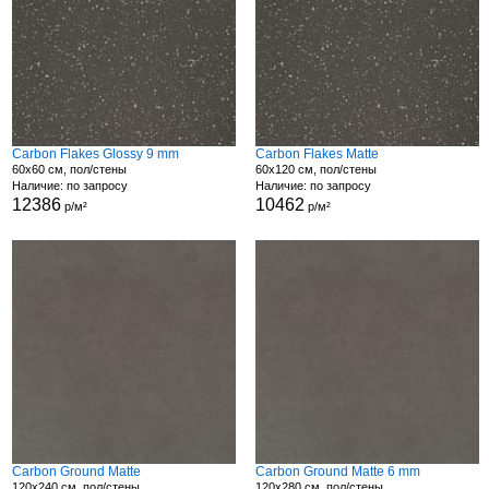
Carbon Flakes Glossy 9 mm
Carbon Flakes Matte
60x60 см, пол/стены
60x120 см, пол/стены
Наличие: по запросу
Наличие: по запросу
12386
10462
р/м²
р/м²
Carbon Ground Matte
Carbon Ground Matte 6 mm
120x240 см, пол/стены
120x280 см, пол/стены