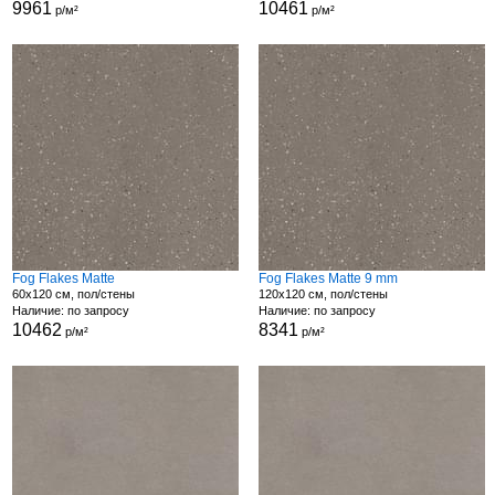
9961
10461
р/м²
р/м²
Fog Flakes Matte
Fog Flakes Matte 9 mm
60x120 см, пол/стены
120x120 см, пол/стены
Наличие: по запросу
Наличие: по запросу
10462
8341
р/м²
р/м²