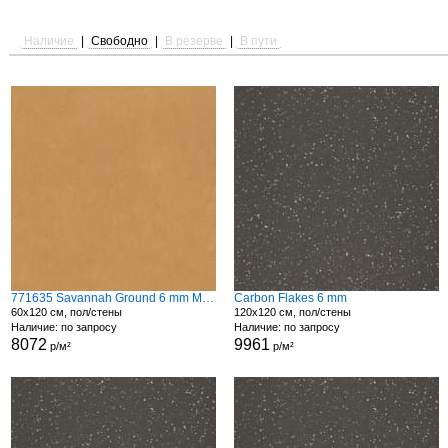
Наличие
|
Свободно
|
В резерве
|
В пути
771635 Savannah Ground 6 mm Matte
Carbon Flakes 6 mm
60x120 см, пол/стены
120x120 см, пол/стены
Наличие: по запросу
Наличие: по запросу
8072
9961
р/м²
р/м²