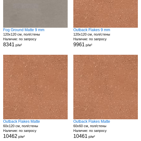
Fog Ground Matte 9 mm
Outback Flakes 9 mm
120x120 см, пол/стены
120x120 см, пол/стены
Наличие: по запросу
Наличие: по запросу
8341
9961
р/м²
р/м²
Outback Flakes Matte
Outback Flakes Matte
60x120 см, пол/стены
60x60 см, пол/стены
Наличие: по запросу
Наличие: по запросу
10462
10461
р/м²
р/м²