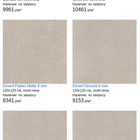
Наличие: по запросу
Наличие: по запросу
9961
10461
р/м²
р/м²
Desert Flakes Matte 9 mm
Desert Ground 6 mm
120x120 см, пол/стены
120x120 см, пол/стены
Наличие: по запросу
Наличие: по запросу
8341
9153
р/м²
р/м²