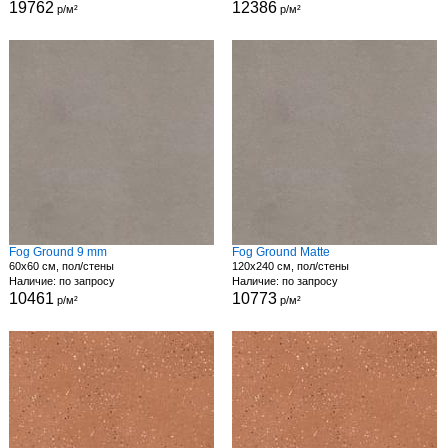
19762
12386
р/м²
р/м²
Fog Ground 9 mm
Fog Ground Matte
60x60 см, пол/стены
120x240 см, пол/стены
Наличие: по запросу
Наличие: по запросу
10461
10773
р/м²
р/м²