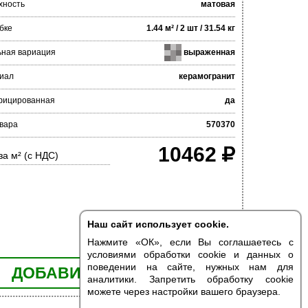
хность
матовая
бке
1.44 м² / 2 шт / 31.54 кг
ьная вариация
выраженная
иал
керамогранит
фицированная
да
вара
570370
10462
за м² (с НДС)
Наш сайт использует cookie.
Нажмите «ОК», если Вы соглашаетесь с
условиями обработки cookie и данных о
поведении на сайте, нужных нам для
ДОБАВИТЬ В КОРЗИНУ
аналитики. Запретить обработку cookie
можете через настройки вашего браузера.