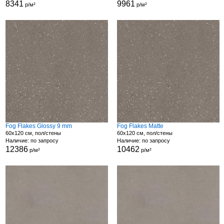
8341
9961
р/м²
р/м²
Fog Flakes Glossy 9 mm
Fog Flakes Matte
60x120 см, пол/стены
60x120 см, пол/стены
Наличие: по запросу
Наличие: по запросу
12386
10462
р/м²
р/м²