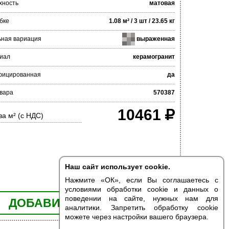
хность
матовая
бке
1.08 м² / 3 шт / 23.65 кг
ьная вариация
выраженная
иал
керамогранит
фицированная
да
вара
570387
10461
за м² (с НДС)
Наш сайт использует cookie.
Нажмите «ОК», если Вы соглашаетесь с
условиями обработки cookie и данных о
поведении на сайте, нужных нам для
ДОБАВИТЬ В КОРЗИНУ
аналитики. Запретить обработку cookie
можете через настройки вашего браузера.