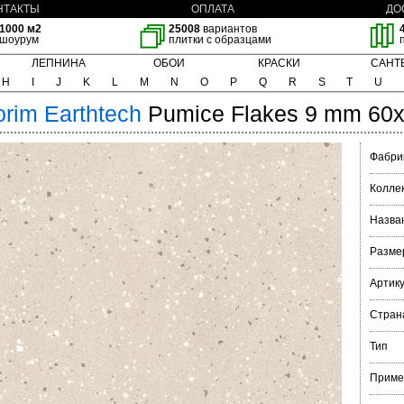
НТАКТЫ
ОПЛАТА
ДО
1000 м2
25008
вариантов
шоурум
плитки с образцами
ЛЕПНИНА
ОБОИ
КРАСКИ
САНТ
H
I
J
K
L
M
N
O
P
Q
R
S
T
U
orim
Earthtech
Pumice Flakes 9 mm 60
Фабри
Колле
Назва
Разме
Артик
Стран
Тип
Приме