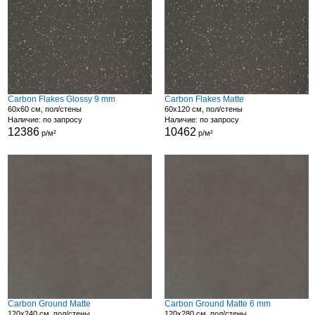
Carbon Flakes Glossy 9 mm
Carbon Flakes Matte
60x60 см, пол/стены
60x120 см, пол/стены
Наличие: по запросу
Наличие: по запросу
12386
10462
р/м²
р/м²
Carbon Ground Matte
Carbon Ground Matte 6 mm
120x240 см, пол/стены
120x280 см, пол/стены