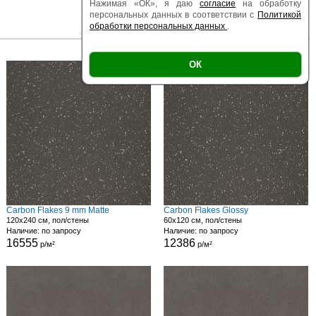
Нажимая «ОК», я даю
согласие
на обработку
персональных данных в соответствии с
Политикой
обработки персональных данных
.
|
|
Есть образец
Поверхность
Размер
ОК
Carbon Flakes 9 mm Matte
Carbon Flakes Glossy
120x240 см, пол/стены
60x120 см, пол/стены
Наличие: по запросу
Наличие: по запросу
16555
12386
р/м²
р/м²