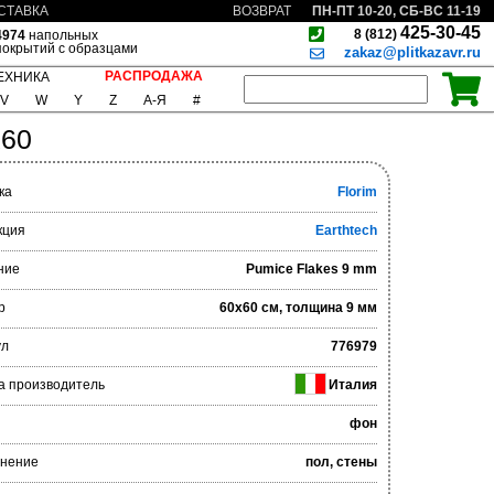
ПН-ПТ 10-20, СБ-ВС 11-19
СТАВКА
ВОЗВРАТ
425-30-45
8 (812)
4974
напольных
покрытий с образцами
zakaz@plitkazavr.ru
РАСПРОДАЖА
ЕХНИКА
V
W
Y
Z
А-Я
#
x60
ка
Florim
кция
Earthtech
ние
Pumice Flakes 9 mm
р
60x60 см, толщина 9 мм
ул
776979
а производитель
Италия
фон
нение
пол, стены