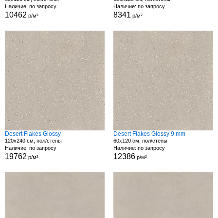
Наличие: по запросу
Наличие: по запросу
10462
8341
р/м²
р/м²
Desert Flakes Glossy
Desert Flakes Glossy 9 mm
120x240 см, пол/стены
60x120 см, пол/стены
Наличие: по запросу
Наличие: по запросу
19762
12386
р/м²
р/м²