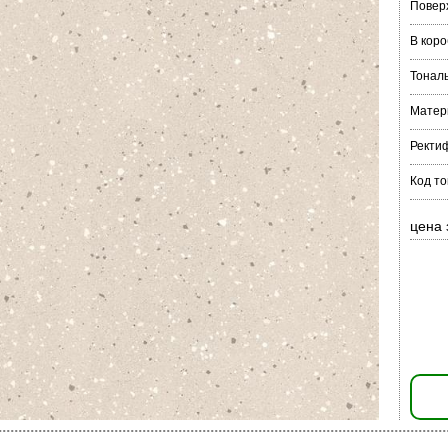
Повер
В коро
Тонал
Матер
Ректи
Код то
цена 