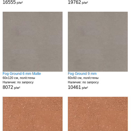
16555
19762
р/м²
р/м²
Fog Ground 6 mm Matte
Fog Ground 9 mm
60x120 см, пол/стены
60x60 см, пол/стены
Наличие: по запросу
Наличие: по запросу
8072
10461
р/м²
р/м²