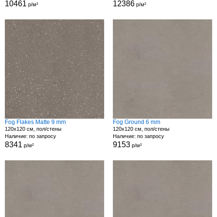
10461
12386
р/м²
р/м²
Fog Flakes Matte 9 mm
Fog Ground 6 mm
120x120 см, пол/стены
120x120 см, пол/стены
Наличие: по запросу
Наличие: по запросу
8341
9153
р/м²
р/м²