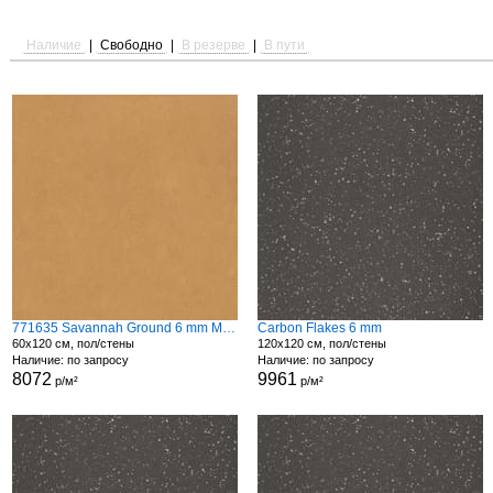
Наличие
|
Свободно
|
В резерве
|
В пути
771635 Savannah Ground 6 mm Matte
Carbon Flakes 6 mm
60x120 см, пол/стены
120x120 см, пол/стены
Наличие: по запросу
Наличие: по запросу
8072
9961
р/м²
р/м²