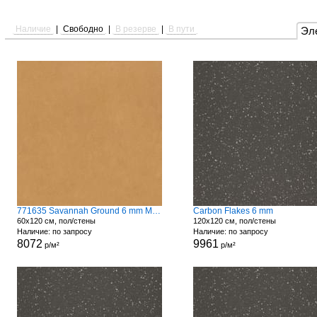
Наличие
|
Свободно
|
В резерве
|
В пути
Эл
771635 Savannah Ground 6 mm Matte
Carbon Flakes 6 mm
60x120 см, пол/стены
120x120 см, пол/стены
Наличие: по запросу
Наличие: по запросу
8072
9961
р/м²
р/м²