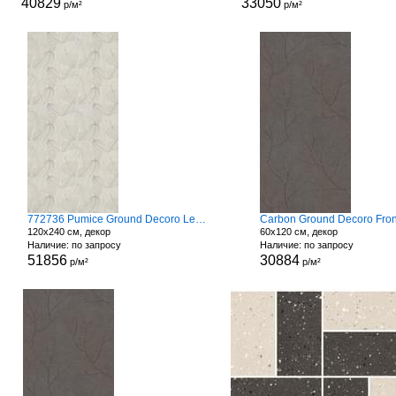
40829
33050
р/м²
р/м²
772736 Pumice Ground Decoro Leaves
Carbon Ground Decoro Fro
120x240 см, декор
60x120 см, декор
Наличие: по запросу
Наличие: по запросу
51856
30884
р/м²
р/м²