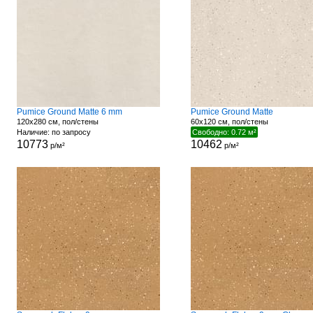
Pumice Ground Matte 6 mm
Pumice Ground Matte
120x280 см, пол/стены
60x120 см, пол/стены
Наличие: по запросу
Свободно: 0.72 м²
10773
10462
р/м²
р/м²