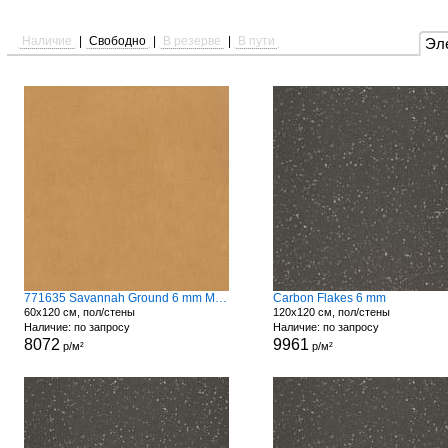
Наличие
|
Свободно
|
В резерве
|
В пути
Эл
771635 Savannah Ground 6 mm Matte
Carbon Flakes 6 mm
60x120 см, пол/стены
120x120 см, пол/стены
Наличие: по запросу
Наличие: по запросу
8072
9961
р/м²
р/м²