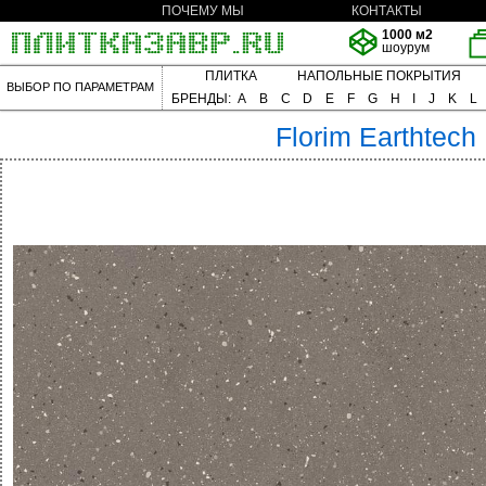
ПОЧЕМУ МЫ
КОНТАКТЫ
1000 м2
шоурум
ПЛИТКА
НАПОЛЬНЫЕ ПОКРЫТИЯ
ВЫБОР ПО ПАРАМЕТРАМ
БРЕНДЫ:
A
B
C
D
E
F
G
H
I
J
K
L
Florim
Earthtech