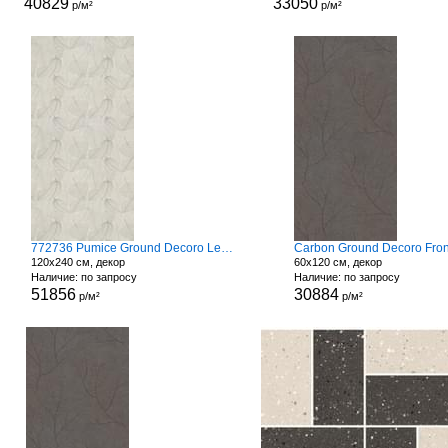
40829
33050
р/м²
р/м²
772736 Pumice Ground Decoro Leaves
Carbon Ground Decoro Fro
120x240 см, декор
60x120 см, декор
Наличие: по запросу
Наличие: по запросу
51856
30884
р/м²
р/м²