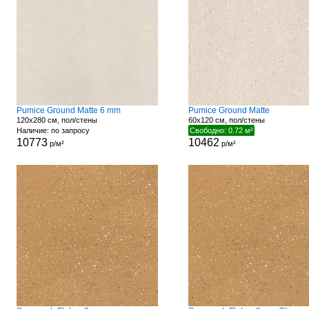
Pumice Ground Matte 6 mm
Pumice Ground Matte
120x280 см, пол/стены
60x120 см, пол/стены
Наличие: по запросу
Свободно: 0.72 м²
10773
10462
р/м²
р/м²