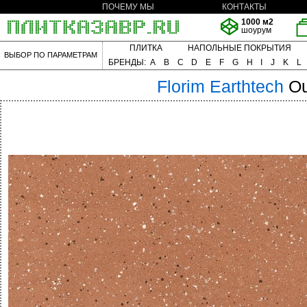
ПОЧЕМУ МЫ
КОНТАКТЫ
1000 м2
шоурум
ПЛИТКА
НАПОЛЬНЫЕ ПОКРЫТИЯ
ВЫБОР ПО ПАРАМЕТРАМ
БРЕНДЫ:
A
B
C
D
E
F
G
H
I
J
K
L
Florim
Earthtech
Ou