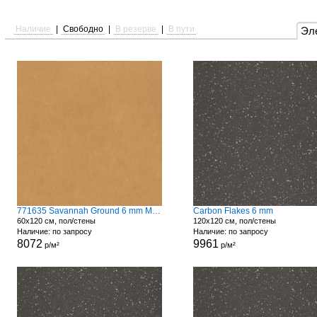
Наличие
|
Свободно
|
В резерве
|
В пути
Эл
771635 Savannah Ground 6 mm Matte
Carbon Flakes 6 mm
60x120 см, пол/стены
120x120 см, пол/стены
Наличие: по запросу
Наличие: по запросу
8072
9961
р/м²
р/м²