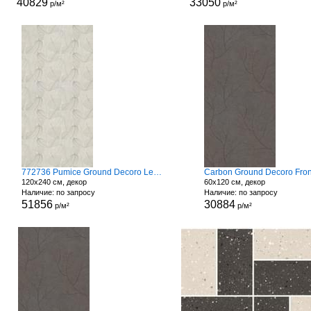
40829
33050
р/м²
р/м²
772736 Pumice Ground Decoro Leaves
Carbon Ground Decoro Fro
120x240 см, декор
60x120 см, декор
Наличие: по запросу
Наличие: по запросу
51856
30884
р/м²
р/м²