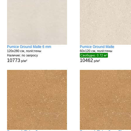
Pumice Ground Matte 6 mm
Pumice Ground Matte
120x280 см, пол/стены
60x120 см, пол/стены
Наличие: по запросу
Свободно: 0.72 м²
10773
10462
р/м²
р/м²