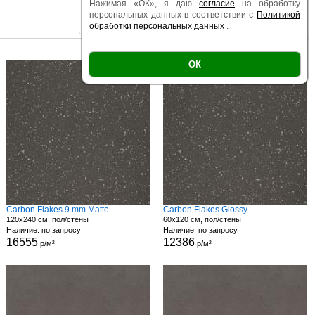
Нажимая «ОК», я даю
согласие
на обработку
персональных данных в соответствии с
Политикой
обработки персональных данных
.
|
|
Есть образец
Поверхность
Размер
ОК
Carbon Flakes 9 mm Matte
Carbon Flakes Glossy
120x240 см, пол/стены
60x120 см, пол/стены
Наличие: по запросу
Наличие: по запросу
16555
12386
р/м²
р/м²