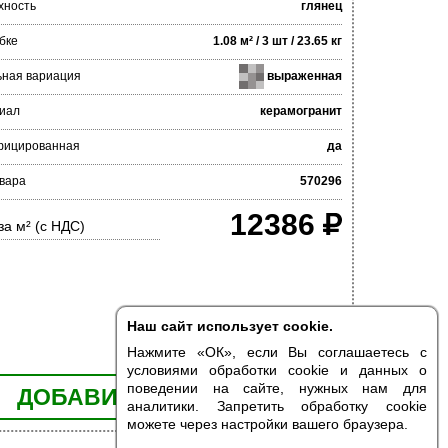
хность
глянец
бке
1.08 м² / 3 шт / 23.65 кг
ьная вариация
выраженная
иал
керамогранит
фицированная
да
вара
570296
12386
за м² (с НДС)
Наш сайт использует cookie.
Нажмите «ОК», если Вы соглашаетесь с
условиями обработки cookie и данных о
поведении на сайте, нужных нам для
ДОБАВИТЬ В КОРЗИНУ
аналитики. Запретить обработку cookie
можете через настройки вашего браузера.