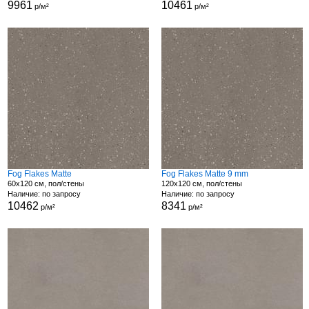
9961
10461
р/м²
р/м²
Fog Flakes Matte
Fog Flakes Matte 9 mm
60x120 см, пол/стены
120x120 см, пол/стены
Наличие: по запросу
Наличие: по запросу
10462
8341
р/м²
р/м²