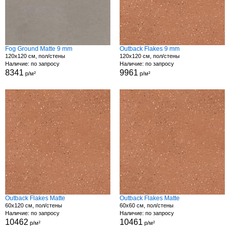
Fog Ground Matte 9 mm
Outback Flakes 9 mm
120x120 см, пол/стены
120x120 см, пол/стены
Наличие: по запросу
Наличие: по запросу
8341
9961
р/м²
р/м²
Outback Flakes Matte
Outback Flakes Matte
60x120 см, пол/стены
60x60 см, пол/стены
Наличие: по запросу
Наличие: по запросу
10462
10461
р/м²
р/м²