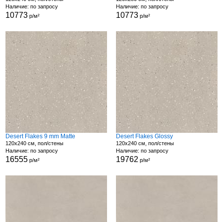
Наличие: по запросу
Наличие: по запросу
10773
10773
р/м²
р/м²
Desert Flakes 9 mm Matte
Desert Flakes Glossy
120x240 см, пол/стены
120x240 см, пол/стены
Наличие: по запросу
Наличие: по запросу
16555
19762
р/м²
р/м²