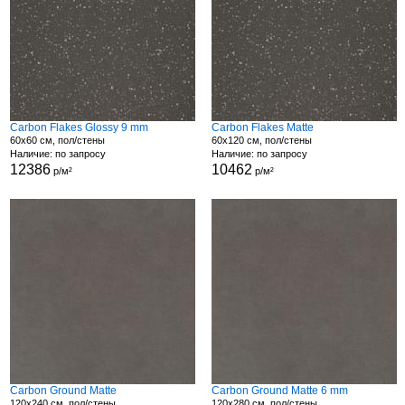
Carbon Flakes Glossy 9 mm
Carbon Flakes Matte
60x60 см, пол/стены
60x120 см, пол/стены
Наличие: по запросу
Наличие: по запросу
12386
10462
р/м²
р/м²
Carbon Ground Matte
Carbon Ground Matte 6 mm
120x240 см, пол/стены
120x280 см, пол/стены