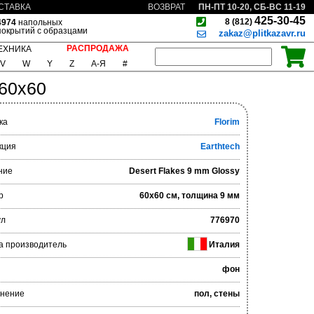
ПН-ПТ 10-20, СБ-ВС 11-19
СТАВКА
ВОЗВРАТ
425-30-45
8 (812)
4974
напольных
покрытий с образцами
zakaz@plitkazavr.ru
РАСПРОДАЖА
ЕХНИКА
V
W
Y
Z
А-Я
#
 60x60
ка
Florim
кция
Earthtech
ние
Desert Flakes 9 mm Glossy
р
60x60 см, толщина 9 мм
ул
776970
а производитель
Италия
фон
нение
пол, стены