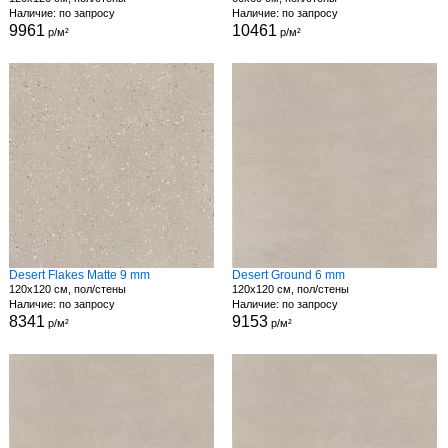
Наличие: по запросу
Наличие: по запросу
9961
10461
р/м²
р/м²
Desert Flakes Matte 9 mm
Desert Ground 6 mm
120x120 см, пол/стены
120x120 см, пол/стены
Наличие: по запросу
Наличие: по запросу
8341
9153
р/м²
р/м²