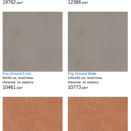
19762
12386
р/м²
р/м²
Fog Ground 9 mm
Fog Ground Matte
60x60 см, пол/стены
120x240 см, пол/стены
Наличие: по запросу
Наличие: по запросу
10461
10773
р/м²
р/м²