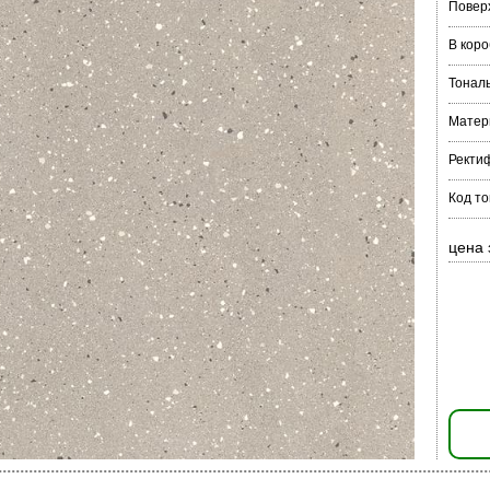
Повер
В коро
Тонал
Матер
Ректи
Код то
цена 