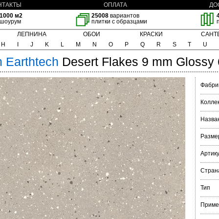
НТАКТЫ
ОПЛАТА
ДО
1000 м2
25008
вариантов
шоурум
плитки с образцами
ЛЕПНИНА
ОБОИ
КРАСКИ
САНТ
H
I
J
K
L
M
N
O
P
Q
R
S
T
U
m
Earthtech
Desert Flakes 9 mm Glossy
Фабри
Колле
Назва
Разме
Артик
Стран
Тип
Приме