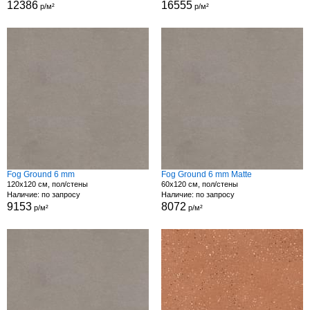
12386
16555
р/м²
р/м²
Fog Ground 6 mm
Fog Ground 6 mm Matte
120x120 см, пол/стены
60x120 см, пол/стены
Наличие: по запросу
Наличие: по запросу
9153
8072
р/м²
р/м²