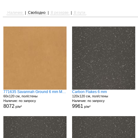
Наличие
|
Свободно
|
В резерве
|
В пути
771635 Savannah Ground 6 mm Matte
Carbon Flakes 6 mm
60x120 см, пол/стены
120x120 см, пол/стены
Наличие: по запросу
Наличие: по запросу
8072
9961
р/м²
р/м²