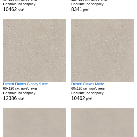
Наличие: по запросу
Наличие: по запросу
10462
8341
р/м²
р/м²
Desert Flakes Glossy 9 mm
Desert Flakes Matte
60x120 см, пол/стены
60x120 см, пол/стены
Наличие: по запросу
Наличие: по запросу
12386
10462
р/м²
р/м²