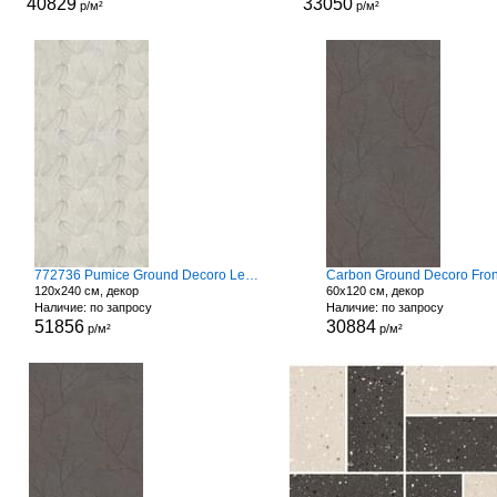
40829
33050
р/м²
р/м²
772736 Pumice Ground Decoro Leaves
Carbon Ground Decoro Fro
120x240 см, декор
60x120 см, декор
Наличие: по запросу
Наличие: по запросу
51856
30884
р/м²
р/м²