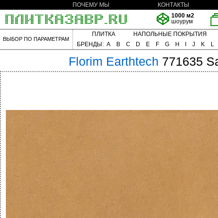
ПОЧЕМУ МЫ
КОНТАКТЫ
1000 м2
шоурум
ПЛИТКА
НАПОЛЬНЫЕ ПОКРЫТИЯ
ВЫБОР ПО ПАРАМЕТРАМ
БРЕНДЫ:
A
B
C
D
E
F
G
H
I
J
K
L
Florim
Earthtech
771635 S