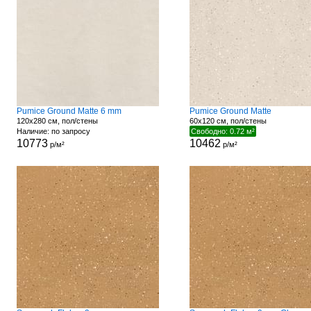
Pumice Ground Matte 6 mm
Pumice Ground Matte
120x280 см, пол/стены
60x120 см, пол/стены
Наличие: по запросу
Свободно: 0.72 м²
10773
10462
р/м²
р/м²