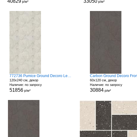
40829
33050
р/м²
р/м²
772736 Pumice Ground Decoro Leaves
Carbon Ground Decoro Fro
120x240 см, декор
60x120 см, декор
Наличие: по запросу
Наличие: по запросу
51856
30884
р/м²
р/м²