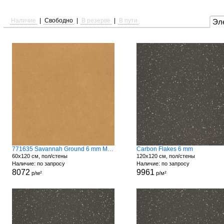
Наличие
|
Свободно
|
В резерве
|
В пути
Эл
771635 Savannah Ground 6 mm Matte
Carbon Flakes 6 mm
60x120 см, пол/стены
120x120 см, пол/стены
Наличие: по запросу
Наличие: по запросу
8072
9961
р/м²
р/м²