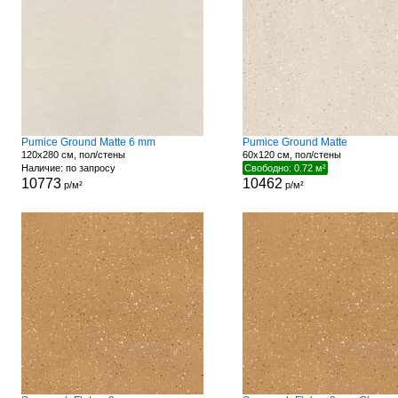
Pumice Ground Matte 6 mm
Pumice Ground Matte
120x280 см, пол/стены
60x120 см, пол/стены
Наличие: по запросу
Свободно: 0.72 м²
10773
10462
р/м²
р/м²