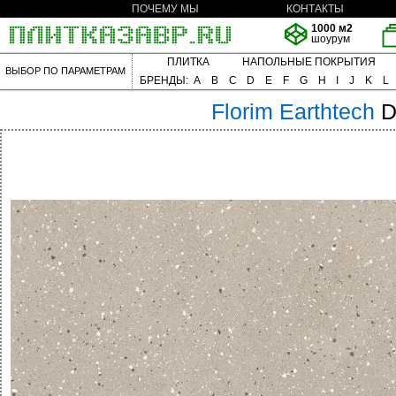
ПОЧЕМУ МЫ
КОНТАКТЫ
1000 м2
шоурум
ПЛИТКА
НАПОЛЬНЫЕ ПОКРЫТИЯ
ВЫБОР ПО ПАРАМЕТРАМ
БРЕНДЫ:
A
B
C
D
E
F
G
H
I
J
K
L
Florim
Earthtech
D