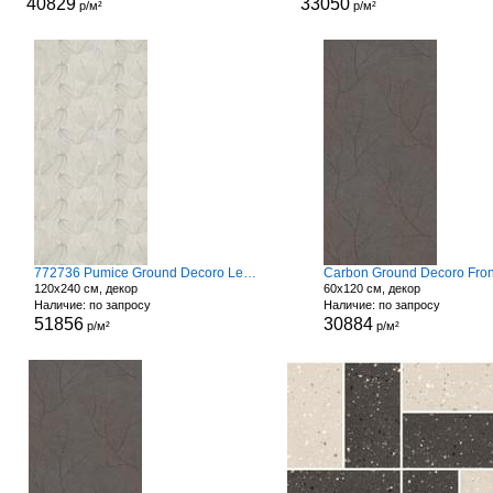
40829
33050
р/м²
р/м²
772736 Pumice Ground Decoro Leaves
Carbon Ground Decoro Fro
120x240 см, декор
60x120 см, декор
Наличие: по запросу
Наличие: по запросу
51856
30884
р/м²
р/м²