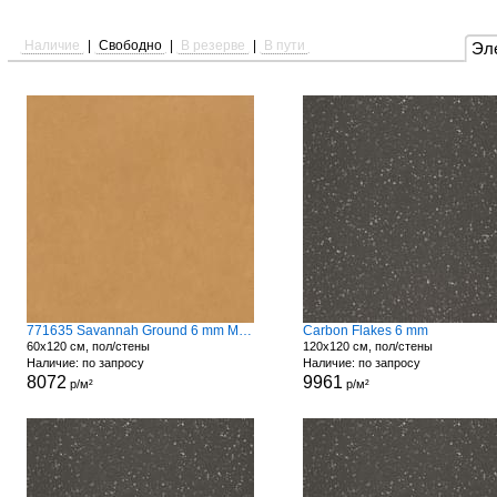
Наличие
|
Свободно
|
В резерве
|
В пути
Эл
771635 Savannah Ground 6 mm Matte
Carbon Flakes 6 mm
60x120 см, пол/стены
120x120 см, пол/стены
Наличие: по запросу
Наличие: по запросу
8072
9961
р/м²
р/м²