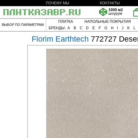
ПОЧЕМУ МЫ
КОНТАКТЫ
1000 м2
шоурум
ПЛИТКА
НАПОЛЬНЫЕ ПОКРЫТИЯ
ВЫБОР ПО ПАРАМЕТРАМ
БРЕНДЫ:
A
B
C
D
E
F
G
H
I
J
K
L
Florim
Earthtech
772727 Deser