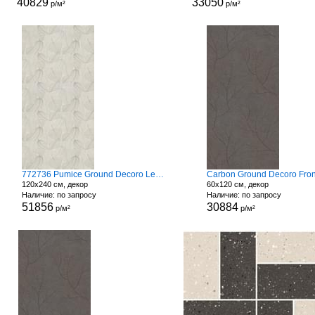
40829
33050
р/м²
р/м²
772736 Pumice Ground Decoro Leaves
Carbon Ground Decoro Fro
120x240 см, декор
60x120 см, декор
Наличие: по запросу
Наличие: по запросу
51856
30884
р/м²
р/м²