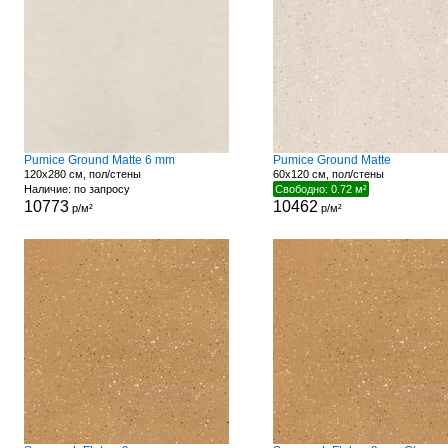
Pumice Ground Matte 6 mm
Pumice Ground Matte
120x280 см, пол/стены
60x120 см, пол/стены
Наличие: по запросу
Свободно: 0.72 м²
10773
10462
р/м²
р/м²