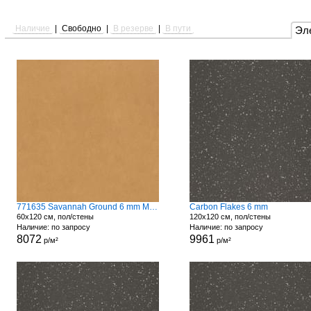
Наличие
|
Свободно
|
В резерве
|
В пути
Эл
771635 Savannah Ground 6 mm Matte
Carbon Flakes 6 mm
60x120 см, пол/стены
120x120 см, пол/стены
Наличие: по запросу
Наличие: по запросу
8072
9961
р/м²
р/м²