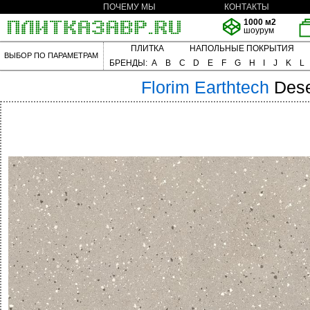
ПОЧЕМУ МЫ
КОНТАКТЫ
1000 м2
шоурум
ПЛИТКА
НАПОЛЬНЫЕ ПОКРЫТИЯ
ВЫБОР ПО ПАРАМЕТРАМ
БРЕНДЫ:
A
B
C
D
E
F
G
H
I
J
K
L
Florim
Earthtech
Dese