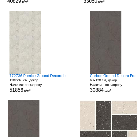
40829
33050
р/м²
р/м²
772736 Pumice Ground Decoro Leaves
Carbon Ground Decoro Fro
120x240 см, декор
60x120 см, декор
Наличие: по запросу
Наличие: по запросу
51856
30884
р/м²
р/м²