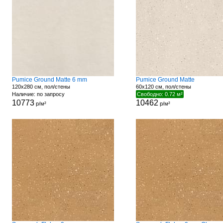
Pumice Ground Matte 6 mm
Pumice Ground Matte
120x280 см, пол/стены
60x120 см, пол/стены
Наличие: по запросу
Свободно: 0.72 м²
10773
10462
р/м²
р/м²