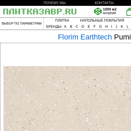
ПОЧЕМУ МЫ
КОНТАКТЫ
1000 м2
шоурум
ПЛИТКА
НАПОЛЬНЫЕ ПОКРЫТИЯ
ВЫБОР ПО ПАРАМЕТРАМ
БРЕНДЫ:
A
B
C
D
E
F
G
H
I
J
K
L
Florim
Earthtech
Pumi