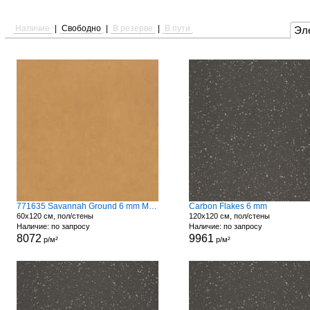
Наличие
|
Свободно
|
В резерве
|
В пути
Эл
771635 Savannah Ground 6 mm Matte
Carbon Flakes 6 mm
60x120 см, пол/стены
120x120 см, пол/стены
Наличие: по запросу
Наличие: по запросу
8072
9961
р/м²
р/м²