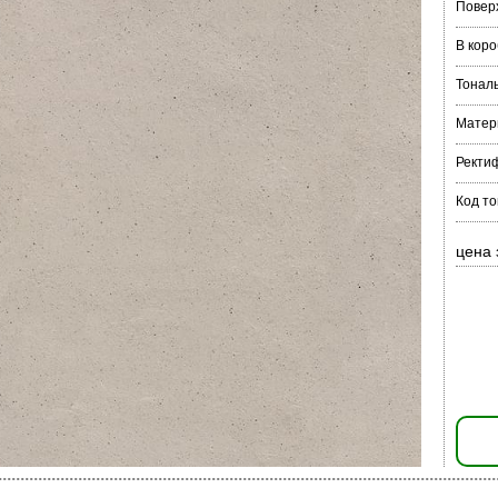
Повер
В коро
Тонал
Матер
Ректи
Код то
цена 