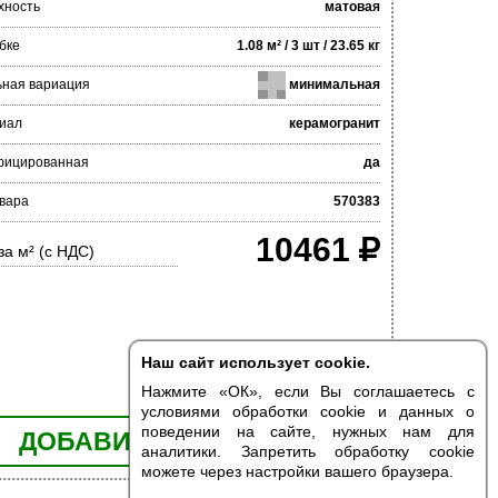
хность
матовая
бке
1.08 м² / 3 шт / 23.65 кг
ьная вариация
минимальная
иал
керамогранит
фицированная
да
вара
570383
10461
за м² (с НДС)
Наш сайт использует cookie.
Нажмите «ОК», если Вы соглашаетесь с
условиями обработки cookie и данных о
поведении на сайте, нужных нам для
ДОБАВИТЬ В КОРЗИНУ
аналитики. Запретить обработку cookie
можете через настройки вашего браузера.