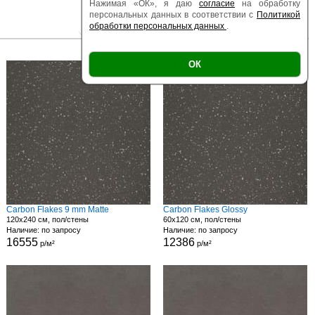
Нажимая «ОК», я даю
согласие
на обработку
персональных данных в соответствии с
Политикой
обработки персональных данных
.
|
|
Есть образец
Поверхность
Размер
ОК
Carbon Flakes 9 mm Matte
Carbon Flakes Glossy
120x240 см, пол/стены
60x120 см, пол/стены
Наличие: по запросу
Наличие: по запросу
16555
12386
р/м²
р/м²