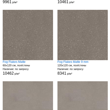
9961
10461
р/м²
р/м²
Fog Flakes Matte
Fog Flakes Matte 9 mm
60x120 см, пол/стены
120x120 см, пол/стены
Наличие: по запросу
Наличие: по запросу
10462
8341
р/м²
р/м²