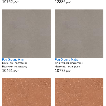
19762
12386
р/м²
р/м²
Fog Ground 9 mm
Fog Ground Matte
60x60 см, пол/стены
120x240 см, пол/стены
Наличие: по запросу
Наличие: по запросу
10461
10773
р/м²
р/м²