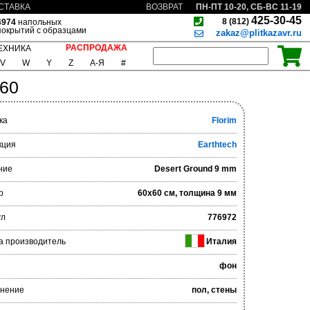
ПН-ПТ 10-20, СБ-ВС 11-19
СТАВКА
ВОЗВРАТ
425-30-45
8 (812)
4974
напольных
покрытий с образцами
zakaz@plitkazavr.ru
РАСПРОДАЖА
ЕХНИКА
V
W
Y
Z
А-Я
#
x60
ка
Florim
кция
Earthtech
ние
Desert Ground 9 mm
р
60x60 см, толщина 9 мм
ул
776972
а производитель
Италия
фон
нение
пол, стены