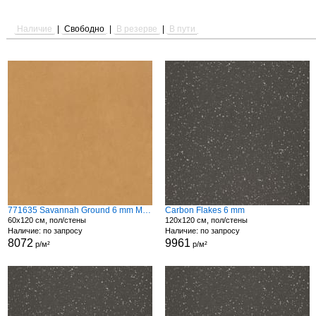
Наличие
|
Свободно
|
В резерве
|
В пути
771635 Savannah Ground 6 mm Matte
Carbon Flakes 6 mm
60x120 см, пол/стены
120x120 см, пол/стены
Наличие: по запросу
Наличие: по запросу
8072
9961
р/м²
р/м²