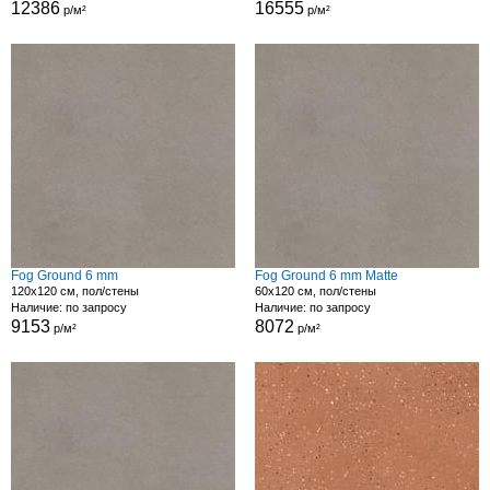
12386
16555
р/м²
р/м²
Fog Ground 6 mm
Fog Ground 6 mm Matte
120x120 см, пол/стены
60x120 см, пол/стены
Наличие: по запросу
Наличие: по запросу
9153
8072
р/м²
р/м²