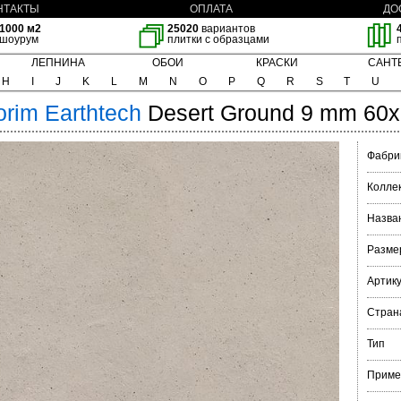
НТАКТЫ
ОПЛАТА
ДО
1000 м2
25020
вариантов
шоурум
плитки с образцами
ЛЕПНИНА
ОБОИ
КРАСКИ
САНТ
H
I
J
K
L
M
N
O
P
Q
R
S
T
U
orim
Earthtech
Desert Ground 9 mm 60
Фабри
Колле
Назва
Разме
Артик
Стран
Тип
Приме