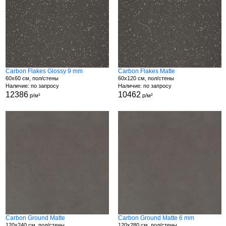
Carbon Flakes Glossy 9 mm
Carbon Flakes Matte
60x60 см, пол/стены
60x120 см, пол/стены
Наличие: по запросу
Наличие: по запросу
12386
10462
р/м²
р/м²
Carbon Ground Matte
Carbon Ground Matte 6 mm
120x240 см, пол/стены
120x280 см, пол/стены