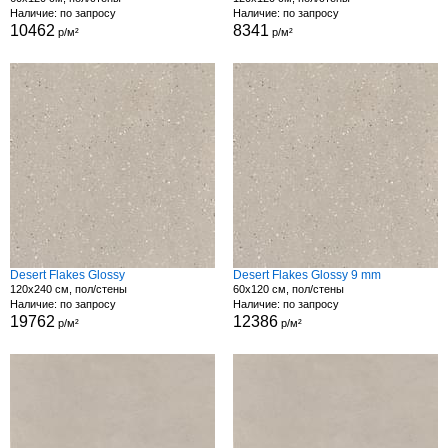
Наличие: по запросу
Наличие: по запросу
10462
8341
р/м²
р/м²
Desert Flakes Glossy
Desert Flakes Glossy 9 mm
120x240 см, пол/стены
60x120 см, пол/стены
Наличие: по запросу
Наличие: по запросу
19762
12386
р/м²
р/м²