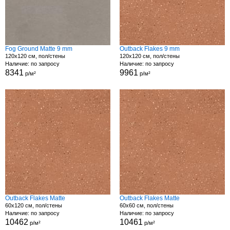
Fog Ground Matte 9 mm
Outback Flakes 9 mm
120x120 см, пол/стены
120x120 см, пол/стены
Наличие: по запросу
Наличие: по запросу
8341
9961
р/м²
р/м²
Outback Flakes Matte
Outback Flakes Matte
60x120 см, пол/стены
60x60 см, пол/стены
Наличие: по запросу
Наличие: по запросу
10462
10461
р/м²
р/м²