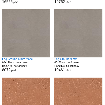
16555
19762
р/м²
р/м²
Fog Ground 6 mm Matte
Fog Ground 9 mm
60x120 см, пол/стены
60x60 см, пол/стены
Наличие: по запросу
Наличие: по запросу
8072
10461
р/м²
р/м²