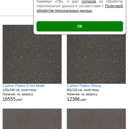
Нажимая «ОК», я даю
согласие
на обработку
персональных данных в соответствии с
Политикой
обработки персональных данных
.
|
|
Есть образец
Поверхность
Размер
ОК
Carbon Flakes 9 mm Matte
Carbon Flakes Glossy
120x240 см, пол/стены
60x120 см, пол/стены
Наличие: по запросу
Наличие: по запросу
16555
12386
р/м²
р/м²