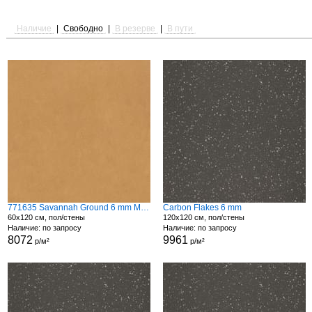
Наличие
|
Свободно
|
В резерве
|
В пути
771635 Savannah Ground 6 mm Matte
Carbon Flakes 6 mm
60x120 см, пол/стены
120x120 см, пол/стены
Наличие: по запросу
Наличие: по запросу
8072
9961
р/м²
р/м²