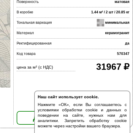
Поверхность
матовая
В коробке
1.44 м² / 2 шт / 20.85 кг
Тональная вариация
минимальная
Материал
керамогранит
Ректифицированная
да
Код товара
570347
31967
цена за м² (с НДС)
Наш сайт использует cookie.
Нажмите «ОК», если Вы соглашаетесь с
условиями обработки cookie и данных о
поведении на сайте, нужных нам для
ДОБАВИТЬ В КОРЗИНУ
аналитики. Запретить обработку cookie
можете через настройки вашего браузера.