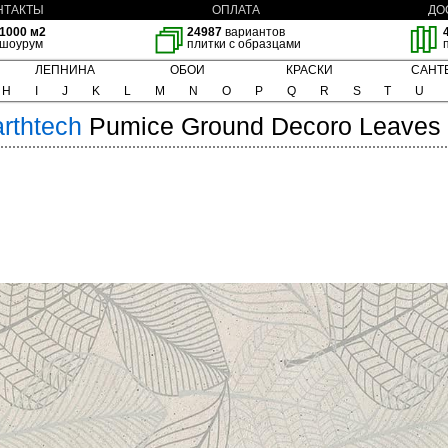
НТАКТЫ
ОПЛАТА
ДО
1000 м2
24987
вариантов
шоурум
плитки с образцами
ЛЕПНИНА
ОБОИ
КРАСКИ
САНТ
H
I
J
K
L
M
N
O
P
Q
R
S
T
U
rthtech
Pumice Ground Decoro Leaves