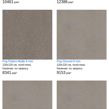
10461
12386
р/м²
р/м²
Fog Flakes Matte 9 mm
Fog Ground 6 mm
120x120 см, пол/стены
120x120 см, пол/стены
Наличие: по запросу
Наличие: по запросу
8341
9153
р/м²
р/м²