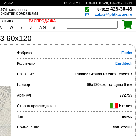
ПН-ПТ 10-20, СБ-ВС 11-19
СТАВКА
ВОЗВРАТ
425-30-45
8 (812)
4974
напольных
покрытий с образцами
zakaz@plitkazavr.ru
РАСПРОДАЖА
ЕХНИКА
V
W
Y
Z
А-Я
#
 3 60x120
Фабрика
Florim
Коллекция
Earthtech
Название
Pumice Ground Decoro Leaves 3
Размер
60x120 см, толщина 6 мм
Артикул
772755
Страна производитель
Италия
Тип
декор
Применение
пол, стены