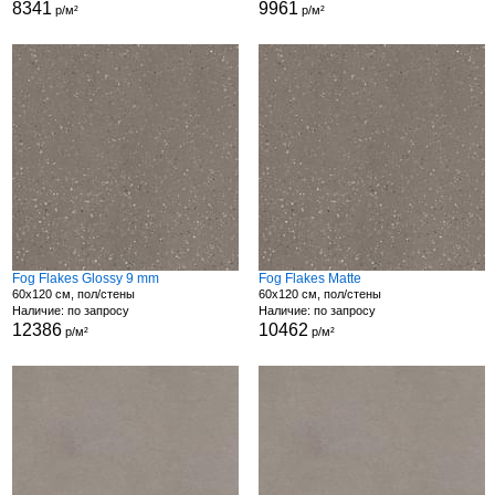
8341
9961
р/м²
р/м²
Fog Flakes Glossy 9 mm
Fog Flakes Matte
60x120 см, пол/стены
60x120 см, пол/стены
Наличие: по запросу
Наличие: по запросу
12386
10462
р/м²
р/м²