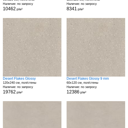
Наличие: по запросу
Наличие: по запросу
10462
8341
р/м²
р/м²
Desert Flakes Glossy
Desert Flakes Glossy 9 mm
120x240 см, пол/стены
60x120 см, пол/стены
Наличие: по запросу
Наличие: по запросу
19762
12386
р/м²
р/м²