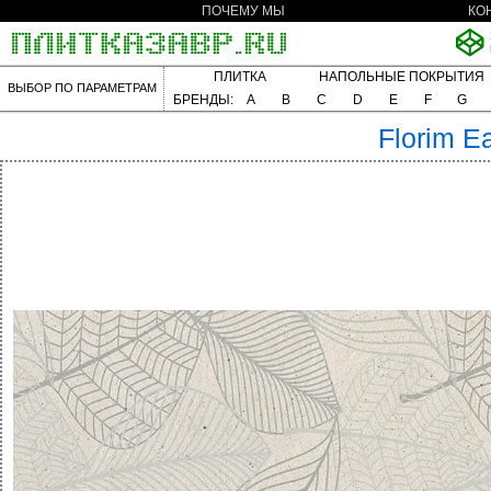
ПОЧЕМУ МЫ
КО
ПЛИТКА
НАПОЛЬНЫЕ ПОКРЫТИЯ
ВЫБОР ПО ПАРАМЕТРАМ
БРЕНДЫ:
A
B
C
D
E
F
G
Florim
Ea