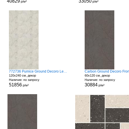
40829
33050
р/м²
р/м²
772736 Pumice Ground Decoro Leaves
Carbon Ground Decoro Fro
120x240 см, декор
60x120 см, декор
Наличие: по запросу
Наличие: по запросу
51856
30884
р/м²
р/м²