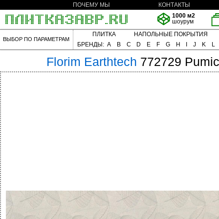
ПОЧЕМУ МЫ
КОНТАКТЫ
1000 м2
шоурум
ПЛИТКА
НАПОЛЬНЫЕ ПОКРЫТИЯ
ВЫБОР ПО ПАРАМЕТРАМ
БРЕНДЫ:
A
B
C
D
E
F
G
H
I
J
K
L
Florim
Earthtech
772729 Pumic