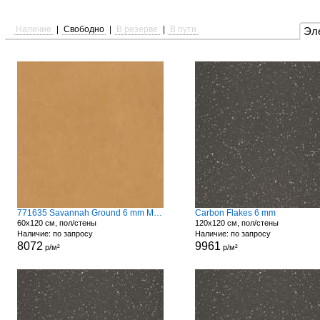
Наличие
|
Свободно
|
В резерве
|
В пути
Эл
771635 Savannah Ground 6 mm Matte
Carbon Flakes 6 mm
60x120 см, пол/стены
120x120 см, пол/стены
Наличие: по запросу
Наличие: по запросу
8072
9961
р/м²
р/м²