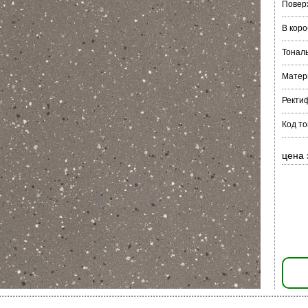
Повер
В коро
Тонал
Матер
Ректи
Код то
цена 