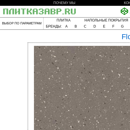
ПОЧЕМУ МЫ
КО
ПЛИТКА
НАПОЛЬНЫЕ ПОКРЫТИЯ
ВЫБОР ПО ПАРАМЕТРАМ
БРЕНДЫ:
A
B
C
D
E
F
G
Fl