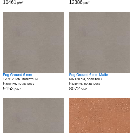
10461
12386
р/м²
р/м²
Fog Ground 6 mm
Fog Ground 6 mm Matte
120x120 см, пол/стены
60x120 см, пол/стены
Наличие: по запросу
Наличие: по запросу
9153
8072
р/м²
р/м²