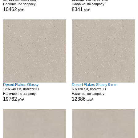
Наличие: по запросу
Наличие: по запросу
10462
8341
р/м²
р/м²
Desert Flakes Glossy
Desert Flakes Glossy 9 mm
120x240 см, пол/стены
60x120 см, пол/стены
Наличие: по запросу
Наличие: по запросу
19762
12386
р/м²
р/м²