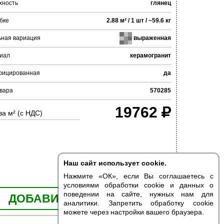
хность
глянец
бке
2.88 м² / 1 шт / ~59.6 кг
ьная вариация
выраженная
иал
керамогранит
фицированная
да
вара
570285
19762
за м² (с НДС)
Наш сайт использует cookie.
Нажмите «ОК», если Вы соглашаетесь с
условиями обработки cookie и данных о
поведении на сайте, нужных нам для
ДОБАВИТЬ В КОРЗИНУ
аналитики. Запретить обработку cookie
можете через настройки вашего браузера.