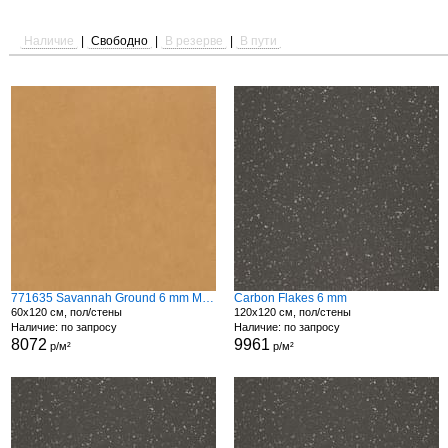
Наличие
|
Свободно
|
В резерве
|
В пути
771635 Savannah Ground 6 mm Matte
Carbon Flakes 6 mm
60x120 см, пол/стены
120x120 см, пол/стены
Наличие: по запросу
Наличие: по запросу
8072
9961
р/м²
р/м²