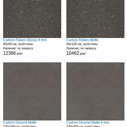
Carbon Flakes Glossy 9 mm
Carbon Flakes Matte
60x60 см, пол/стены
60x120 см, пол/стены
Наличие: по запросу
Наличие: по запросу
12386
10462
р/м²
р/м²
Carbon Ground Matte
Carbon Ground Matte 6 mm
120x240 см, пол/стены
120x280 см, пол/стены