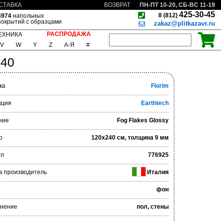
ПН-ПТ 10-20, СБ-ВС 11-19
СТАВКА
ВОЗВРАТ
425-30-45
8 (812)
4974
напольных
покрытий с образцами
zakaz@plitkazavr.ru
РАСПРОДАЖА
ЕХНИКА
V
W
Y
Z
А-Я
#
240
ка
Florim
кция
Earthtech
ние
Fog Flakes Glossy
р
120x240 см, толщина 9 мм
ул
776925
а производитель
Италия
фон
нение
пол, стены