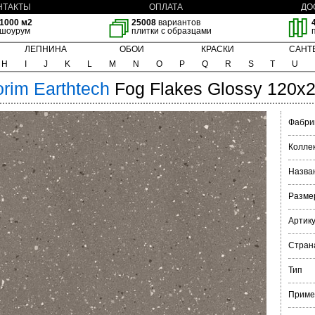
НТАКТЫ
ОПЛАТА
ДО
1000 м2
25008
вариантов
шоурум
плитки с образцами
ЛЕПНИНА
ОБОИ
КРАСКИ
САНТ
H
I
J
K
L
M
N
O
P
Q
R
S
T
U
orim
Earthtech
Fog Flakes Glossy 120x
Фабри
Колле
Назва
Разме
Артик
Стран
Тип
Приме