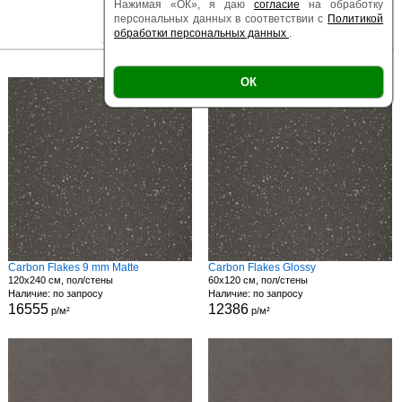
Нажимая «ОК», я даю
согласие
на обработку
персональных данных в соответствии с
Политикой
обработки персональных данных
.
|
|
Есть образец
Поверхность
Размер
ОК
Carbon Flakes 9 mm Matte
Carbon Flakes Glossy
120x240 см, пол/стены
60x120 см, пол/стены
Наличие: по запросу
Наличие: по запросу
16555
12386
р/м²
р/м²