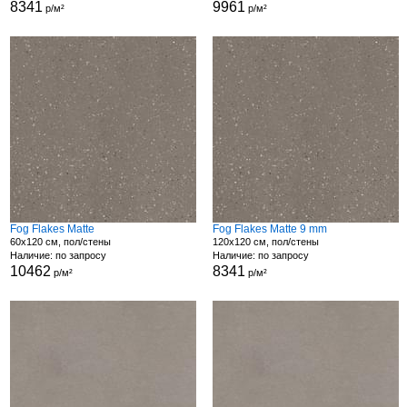
8341
9961
р/м²
р/м²
Fog Flakes Matte
Fog Flakes Matte 9 mm
60x120 см, пол/стены
120x120 см, пол/стены
Наличие: по запросу
Наличие: по запросу
10462
8341
р/м²
р/м²