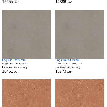
16555
12386
р/м²
р/м²
Fog Ground 9 mm
Fog Ground Matte
60x60 см, пол/стены
120x240 см, пол/стены
Наличие: по запросу
Наличие: по запросу
10461
10773
р/м²
р/м²