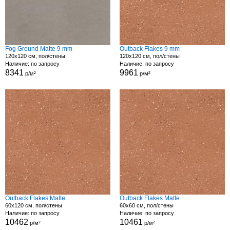
Fog Ground Matte 9 mm
Outback Flakes 9 mm
120x120 см, пол/стены
120x120 см, пол/стены
Наличие: по запросу
Наличие: по запросу
8341
9961
р/м²
р/м²
Outback Flakes Matte
Outback Flakes Matte
60x120 см, пол/стены
60x60 см, пол/стены
Наличие: по запросу
Наличие: по запросу
10462
10461
р/м²
р/м²