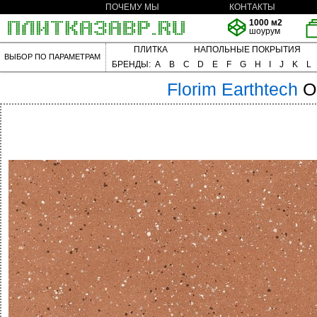
ПОЧЕМУ МЫ
КОНТАКТЫ
1000 м2
шоурум
ПЛИТКА
НАПОЛЬНЫЕ ПОКРЫТИЯ
ВЫБОР ПО ПАРАМЕТРАМ
БРЕНДЫ:
A
B
C
D
E
F
G
H
I
J
K
L
Florim
Earthtech
O