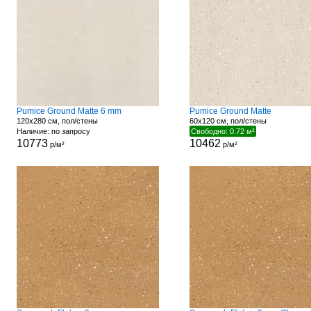
Pumice Ground Matte 6 mm
Pumice Ground Matte
120x280 см, пол/стены
60x120 см, пол/стены
Наличие: по запросу
Свободно: 0.72 м²
10773
10462
р/м²
р/м²