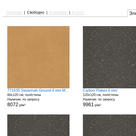
Наличие
|
Свободно
|
В резерве
|
В пути
Эл
771635 Savannah Ground 6 mm Matte
Carbon Flakes 6 mm
60x120 см, пол/стены
120x120 см, пол/стены
Наличие: по запросу
Наличие: по запросу
8072
9961
р/м²
р/м²