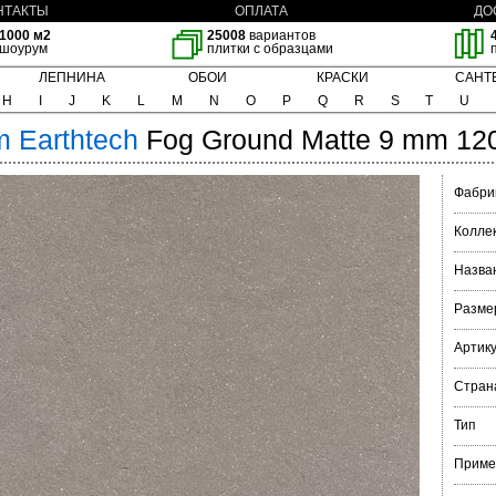
НТАКТЫ
ОПЛАТА
ДО
1000 м2
25008
вариантов
шоурум
плитки с образцами
ЛЕПНИНА
ОБОИ
КРАСКИ
САНТ
H
I
J
K
L
M
N
O
P
Q
R
S
T
U
m
Earthtech
Fog Ground Matte 9 mm 12
Фабри
Колле
Назва
Разме
Артик
Стран
Тип
Приме