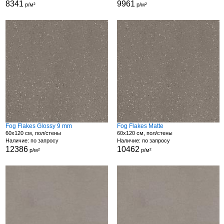
8341
9961
р/м²
р/м²
Fog Flakes Glossy 9 mm
Fog Flakes Matte
60x120 см, пол/стены
60x120 см, пол/стены
Наличие: по запросу
Наличие: по запросу
12386
10462
р/м²
р/м²