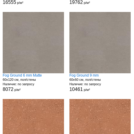
16555
19762
р/м²
р/м²
Fog Ground 6 mm Matte
Fog Ground 9 mm
60x120 см, пол/стены
60x60 см, пол/стены
Наличие: по запросу
Наличие: по запросу
8072
10461
р/м²
р/м²