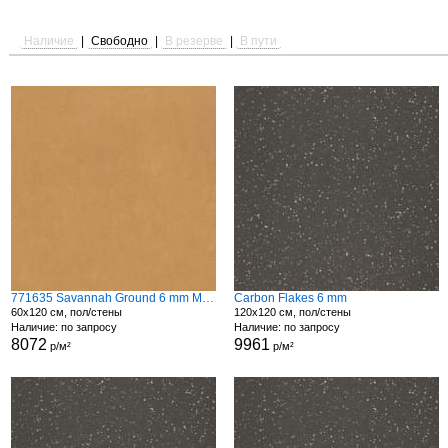
Наличие
|
Свободно
|
В резерве
|
В пути
771635 Savannah Ground 6 mm Matte
Carbon Flakes 6 mm
60x120 см, пол/стены
120x120 см, пол/стены
Наличие: по запросу
Наличие: по запросу
8072
9961
р/м²
р/м²