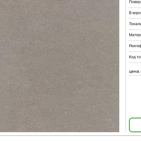
Повер
В коро
Тонал
Матер
Ректи
Код то
цена 