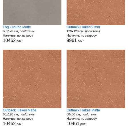
Fog Ground Matte
Outback Flakes 9 mm
60x120 см, пол/стены
120x120 см, пол/стены
Наличие: по запросу
Наличие: по запросу
10462
9961
р/м²
р/м²
Outback Flakes Matte
Outback Flakes Matte
60x120 см, пол/стены
60x60 см, пол/стены
Наличие: по запросу
Наличие: по запросу
10462
10461
р/м²
р/м²