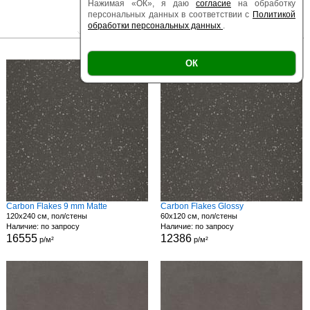
Нажимая «ОК», я даю
согласие
на обработку
персональных данных в соответствии с
Политикой
обработки персональных данных
.
|
|
Есть образец
Поверхность
Размер
ОК
Carbon Flakes 9 mm Matte
Carbon Flakes Glossy
120x240 см, пол/стены
60x120 см, пол/стены
Наличие: по запросу
Наличие: по запросу
16555
12386
р/м²
р/м²