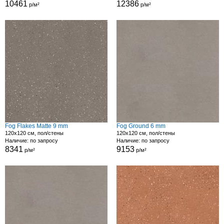
10461
12386
р/м²
р/м²
Fog Flakes Matte 9 mm
Fog Ground 6 mm
120x120 см, пол/стены
120x120 см, пол/стены
Наличие: по запросу
Наличие: по запросу
8341
9153
р/м²
р/м²