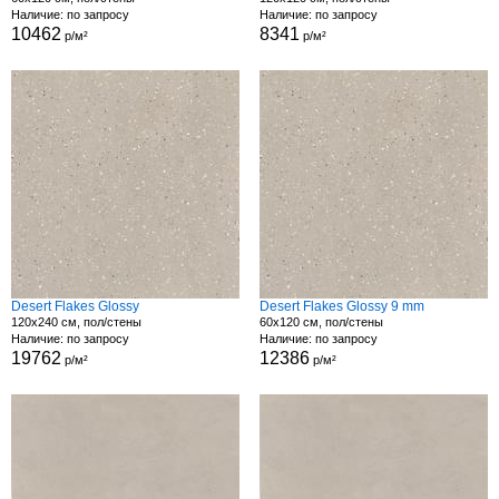
Наличие: по запросу
Наличие: по запросу
10462
8341
р/м²
р/м²
Desert Flakes Glossy
Desert Flakes Glossy 9 mm
120x240 см, пол/стены
60x120 см, пол/стены
Наличие: по запросу
Наличие: по запросу
19762
12386
р/м²
р/м²