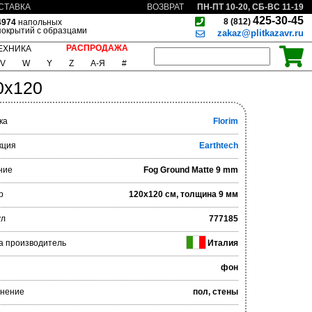
ПН-ПТ 10-20, СБ-ВС 11-19
СТАВКА
ВОЗВРАТ
425-30-45
8 (812)
4974
напольных
покрытий с образцами
zakaz@plitkazavr.ru
РАСПРОДАЖА
ЕХНИКА
V
W
Y
Z
А-Я
#
0x120
ка
Florim
кция
Earthtech
ние
Fog Ground Matte 9 mm
р
120x120 см, толщина 9 мм
ул
777185
а производитель
Италия
фон
нение
пол, стены