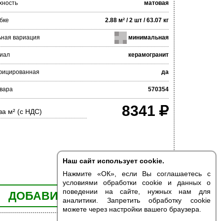
хность
матовая
бке
2.88 м² / 2 шт / 63.07 кг
ьная вариация
минимальная
иал
керамогранит
фицированная
да
вара
570354
8341
за м² (с НДС)
Наш сайт использует cookie.
Нажмите «ОК», если Вы соглашаетесь с
условиями обработки cookie и данных о
поведении на сайте, нужных нам для
ДОБАВИТЬ В КОРЗИНУ
аналитики. Запретить обработку cookie
можете через настройки вашего браузера.