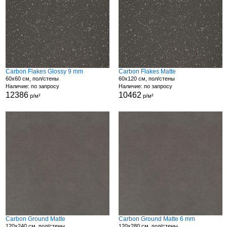
Carbon Flakes Glossy 9 mm
Carbon Flakes Matte
60x60 см, пол/стены
60x120 см, пол/стены
Наличие: по запросу
Наличие: по запросу
12386
10462
р/м²
р/м²
Carbon Ground Matte
Carbon Ground Matte 6 mm
120x240 см, пол/стены
120x280 см, пол/стены