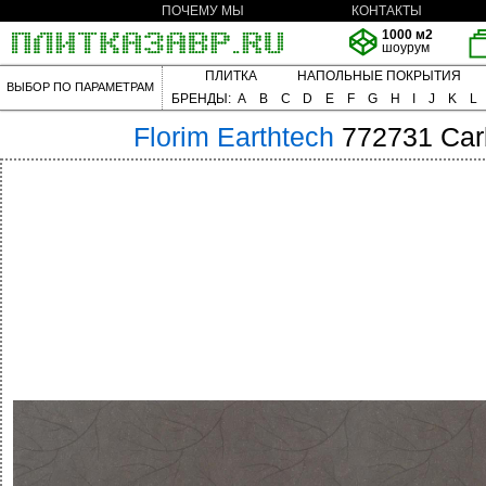
ПОЧЕМУ МЫ
КОНТАКТЫ
1000 м2
шоурум
ПЛИТКА
НАПОЛЬНЫЕ ПОКРЫТИЯ
ВЫБОР ПО ПАРАМЕТРАМ
БРЕНДЫ:
A
B
C
D
E
F
G
H
I
J
K
L
Florim
Earthtech
772731 Car