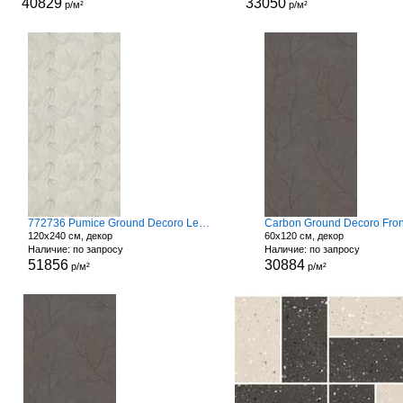
40829
33050
р/м²
р/м²
772736 Pumice Ground Decoro Leaves
Carbon Ground Decoro Fro
120x240 см, декор
60x120 см, декор
Наличие: по запросу
Наличие: по запросу
51856
30884
р/м²
р/м²