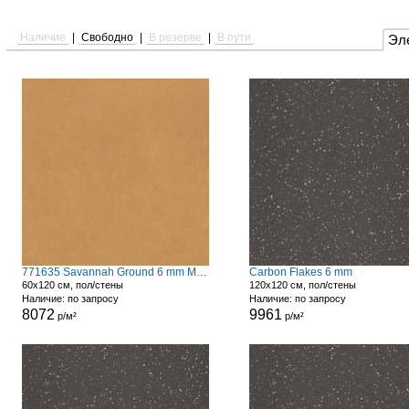
Наличие
|
Свободно
|
В резерве
|
В пути
Эл
771635 Savannah Ground 6 mm Matte
Carbon Flakes 6 mm
60x120 см, пол/стены
120x120 см, пол/стены
Наличие: по запросу
Наличие: по запросу
8072
9961
р/м²
р/м²