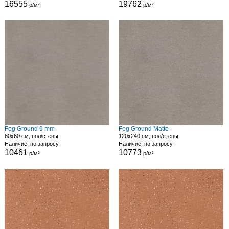
16555
19762
р/м²
р/м²
Fog Ground 9 mm
Fog Ground Matte
60x60 см, пол/стены
120x240 см, пол/стены
Наличие: по запросу
Наличие: по запросу
10461
10773
р/м²
р/м²