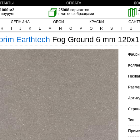
НТАКТЫ
ОПЛАТА
ДО
1000 м2
25008
вариантов
шоурум
плитки с образцами
ЛЕПНИНА
ОБОИ
КРАСКИ
САНТ
H
I
J
K
L
M
N
O
P
Q
R
S
T
U
orim
Earthtech
Fog Ground 6 mm 120x1
Фабри
Колле
Назва
Разме
Артик
Стран
Тип
Приме