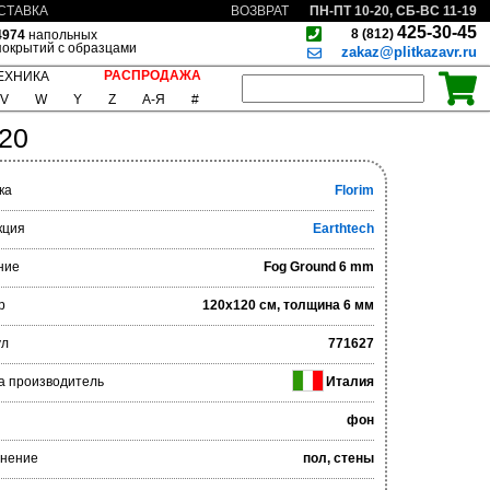
ПН-ПТ 10-20, СБ-ВС 11-19
СТАВКА
ВОЗВРАТ
425-30-45
8 (812)
4974
напольных
покрытий с образцами
zakaz@plitkazavr.ru
РАСПРОДАЖА
ЕХНИКА
V
W
Y
Z
А-Я
#
20
ка
Florim
кция
Earthtech
ние
Fog Ground 6 mm
р
120x120 см, толщина 6 мм
ул
771627
а производитель
Италия
фон
нение
пол, стены