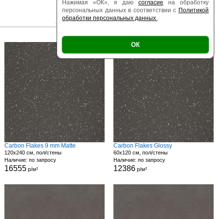
Нажимая «ОК», я даю
согласие
на обработку
персональных данных в соответствии с
Политикой
обработки персональных данных
.
|
|
Есть образец
Поверхность
Размер
ОК
Carbon Flakes 9 mm Matte
Carbon Flakes Glossy
120x240 см, пол/стены
60x120 см, пол/стены
Наличие: по запросу
Наличие: по запросу
16555
12386
р/м²
р/м²