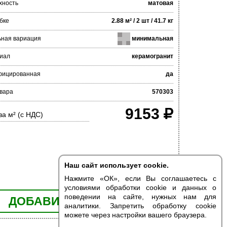
хность
матовая
бке
2.88 м² / 2 шт / 41.7 кг
ьная вариация
минимальная
иал
керамогранит
фицированная
да
вара
570303
9153
за м² (с НДС)
Наш сайт использует cookie.
Нажмите «ОК», если Вы соглашаетесь с
условиями обработки cookie и данных о
поведении на сайте, нужных нам для
ДОБАВИТЬ В КОРЗИНУ
аналитики. Запретить обработку cookie
можете через настройки вашего браузера.