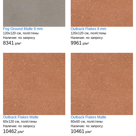
Fog Ground Matte 9 mm
Outback Flakes 9 mm
120x120 см, пол/стены
120x120 см, пол/стены
Наличие: по запросу
Наличие: по запросу
8341
9961
р/м²
р/м²
Outback Flakes Matte
Outback Flakes Matte
60x120 см, пол/стены
60x60 см, пол/стены
Наличие: по запросу
Наличие: по запросу
10462
10461
р/м²
р/м²