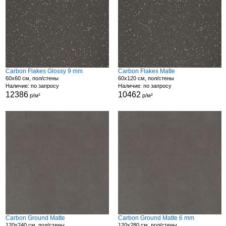
Carbon Flakes Glossy 9 mm
Carbon Flakes Matte
60x60 см, пол/стены
60x120 см, пол/стены
Наличие: по запросу
Наличие: по запросу
12386
10462
р/м²
р/м²
Carbon Ground Matte
Carbon Ground Matte 6 mm
120x240 см, пол/стены
120x280 см, пол/стены