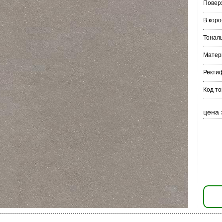
Повер
В коро
Тонал
Матер
Ректи
Код то
цена 