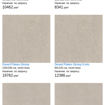
Наличие: по запросу
Наличие: по запросу
10462
8341
р/м²
р/м²
Desert Flakes Glossy
Desert Flakes Glossy 9 mm
120x240 см, пол/стены
60x120 см, пол/стены
Наличие: по запросу
Наличие: по запросу
19762
12386
р/м²
р/м²