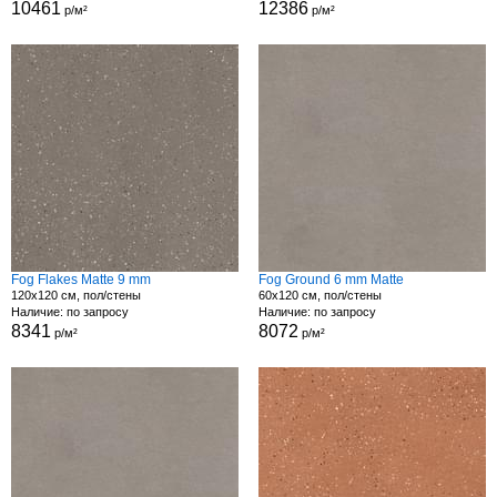
10461
12386
р/м²
р/м²
Fog Flakes Matte 9 mm
Fog Ground 6 mm Matte
120x120 см, пол/стены
60x120 см, пол/стены
Наличие: по запросу
Наличие: по запросу
8341
8072
р/м²
р/м²