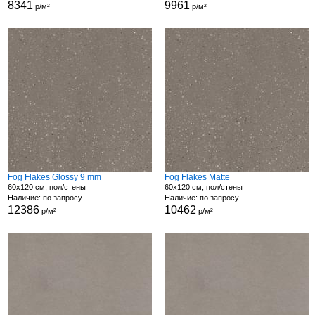
8341
9961
р/м²
р/м²
Fog Flakes Glossy 9 mm
Fog Flakes Matte
60x120 см, пол/стены
60x120 см, пол/стены
Наличие: по запросу
Наличие: по запросу
12386
10462
р/м²
р/м²