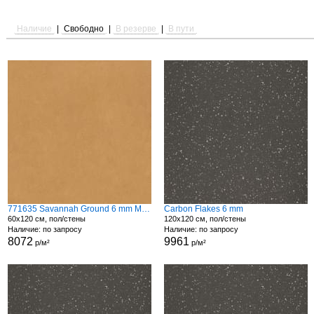
Наличие
|
Свободно
|
В резерве
|
В пути
771635 Savannah Ground 6 mm Matte
Carbon Flakes 6 mm
60x120 см, пол/стены
120x120 см, пол/стены
Наличие: по запросу
Наличие: по запросу
8072
9961
р/м²
р/м²