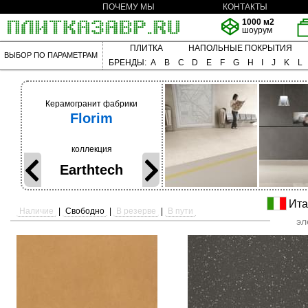
ПОЧЕМУ МЫ
КОНТАКТЫ
1000 м2
шоурум
ПЛИТКА
НАПОЛЬНЫЕ ПОКРЫТИЯ
ВЫБОР ПО ПАРАМЕТРАМ
БРЕНДЫ:
A
B
C
D
E
F
G
H
I
J
K
L
Керамогранит фабрики
Florim
коллекция
Earthtech
Ита
Наличие
|
Свободно
|
В резерве
|
В пути
эл