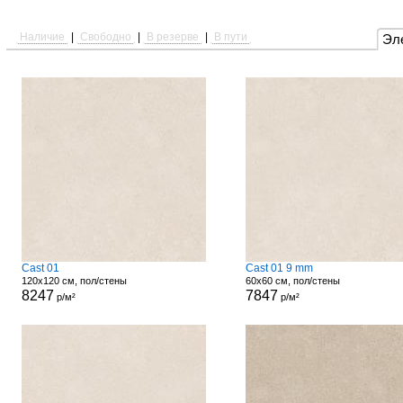
Наличие
|
Свободно
|
В резерве
|
В пути
Эл
Cast 01
Cast 01 9 mm
120x120 см, пол/стены
60x60 см, пол/стены
8247
7847
р/м²
р/м²