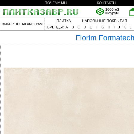
ПОЧЕМУ МЫ
КОНТАКТЫ
1000 м2
шоурум
ПЛИТКА
НАПОЛЬНЫЕ ПОКРЫТИЯ
ВЫБОР ПО ПАРАМЕТРАМ
БРЕНДЫ:
A
B
C
D
E
F
G
H
I
J
K
L
Florim
Formatec