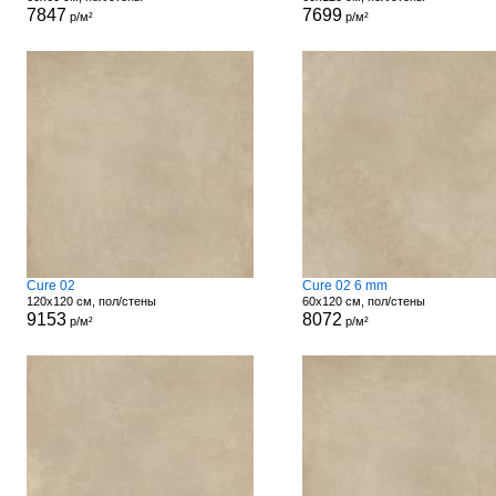
7847
7699
р/м²
р/м²
Cure 02
Cure 02 6 mm
120x120 см, пол/стены
60x120 см, пол/стены
9153
8072
р/м²
р/м²