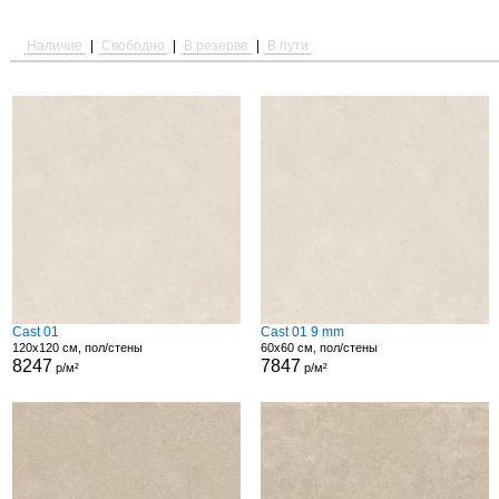
Наличие
|
Свободно
|
В резерве
|
В пути
Cast 01
Cast 01 9 mm
120x120 см, пол/стены
60x60 см, пол/стены
8247
7847
р/м²
р/м²