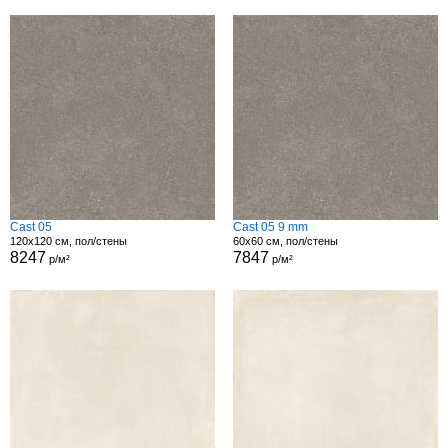
Cast 05
Cast 05 9 mm
120x120 см, пол/стены
60x60 см, пол/стены
8247
7847
р/м²
р/м²