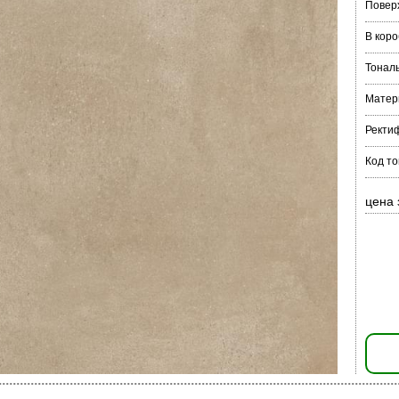
Повер
В коро
Тонал
Матер
Ректи
Код то
цена 