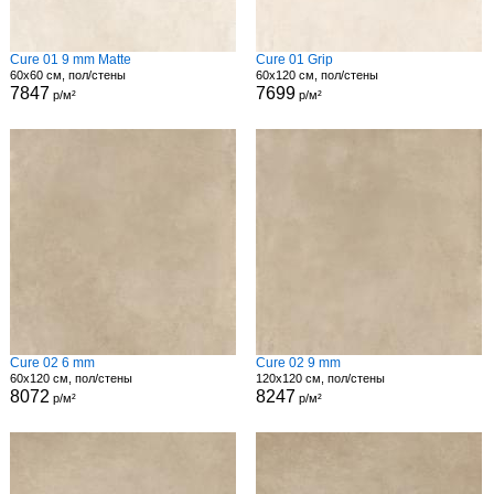
Cure 01 9 mm Matte
Cure 01 Grip
60x60 см, пол/стены
60x120 см, пол/стены
7847
7699
р/м²
р/м²
Cure 02 6 mm
Cure 02 9 mm
60x120 см, пол/стены
120x120 см, пол/стены
8072
8247
р/м²
р/м²