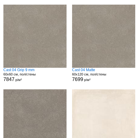
Cast 04 Grip 9 mm
Cast 04 Matte
60x60 см, пол/стены
60x120 см, пол/стены
7847
7699
р/м²
р/м²