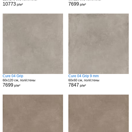
10773
7699
р/м²
р/м²
Cure 04 Grip
Cure 04 Grip 9 mm
60x120 см, пол/стены
60x60 см, пол/стены
7699
7847
р/м²
р/м²