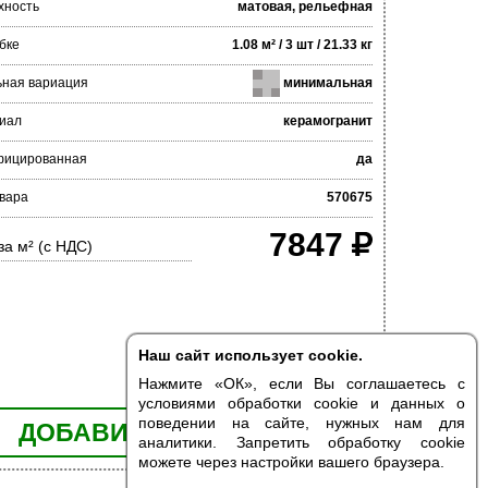
хность
матовая, рельефная
бке
1.08 м² / 3 шт / 21.33 кг
ьная вариация
минимальная
иал
керамогранит
фицированная
да
вара
570675
7847
за м² (с НДС)
Наш сайт использует cookie.
Нажмите «ОК», если Вы соглашаетесь с
условиями обработки cookie и данных о
поведении на сайте, нужных нам для
ДОБАВИТЬ В КОРЗИНУ
аналитики. Запретить обработку cookie
можете через настройки вашего браузера.