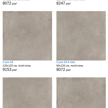
8072
8247
р/м²
р/м²
Cure 04
Cure 04 6 mm
120x120 см, пол/стены
60x120 см, пол/стены
9153
8072
р/м²
р/м²