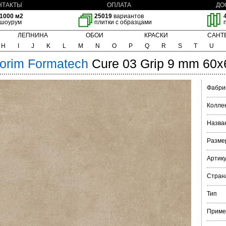
НТАКТЫ
ОПЛАТА
ДО
1000 м2
25019
вариантов
шоурум
плитки с образцами
ЛЕПНИНА
ОБОИ
КРАСКИ
САНТ
H
I
J
K
L
M
N
O
P
Q
R
S
T
U
lorim
Formatech
Cure 03 Grip 9 mm 60x
Фабри
Колле
Назва
Разме
Артик
Стран
Тип
Приме