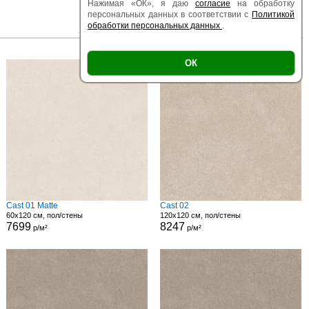
Нажимая «ОК», я даю
согласие
на обработку
персональных данных в соответствии с
Политикой
обработки персональных данных
.
|
|
Есть образец
Поверхность
Размер
ОК
Cast 01 Matte
Cast 02
60x120 см, пол/стены
120x120 см, пол/стены
7699
8247
р/м²
р/м²