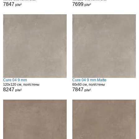
7847
7699
р/м²
р/м²
Cure 04 9 mm
Cure 04 9 mm Matte
120x120 см, пол/стены
60x60 см, пол/стены
8247
7847
р/м²
р/м²