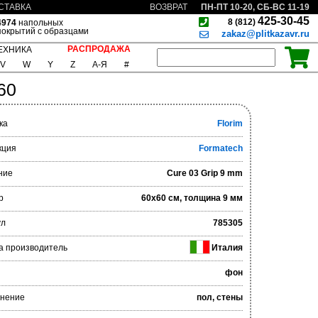
ПН-ПТ 10-20, СБ-ВС 11-19
СТАВКА
ВОЗВРАТ
425-30-45
8 (812)
4974
напольных
покрытий с образцами
zakaz@plitkazavr.ru
РАСПРОДАЖА
ЕХНИКА
V
W
Y
Z
А-Я
#
60
ка
Florim
кция
Formatech
ние
Cure 03 Grip 9 mm
р
60x60 см, толщина 9 мм
ул
785305
а производитель
Италия
фон
нение
пол, стены