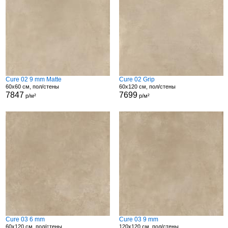
Cure 02 9 mm Matte
Cure 02 Grip
60x60 см, пол/стены
60x120 см, пол/стены
7847
7699
р/м²
р/м²
Cure 03 6 mm
Cure 03 9 mm
60x120 см, пол/стены
120x120 см, пол/стены