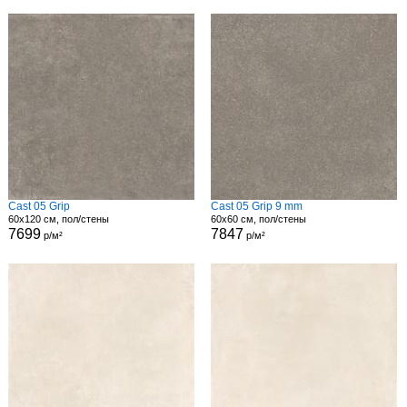
Cast 05 Grip
Cast 05 Grip 9 mm
60x120 см, пол/стены
60x60 см, пол/стены
7699
7847
р/м²
р/м²