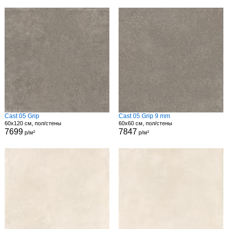
Cast 05 Grip
Cast 05 Grip 9 mm
60x120 см, пол/стены
60x60 см, пол/стены
7699
7847
р/м²
р/м²