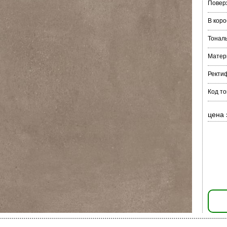
Повер
В коро
Тонал
Матер
Ректи
Код то
цена 