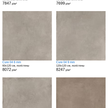
7847
7699
р/м²
р/м²
Cure 04 6 mm
Cure 04 9 mm
60x120 см, пол/стены
120x120 см, пол/стены
8072
8247
р/м²
р/м²