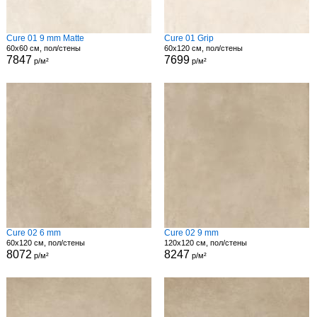
Cure 01 9 mm Matte
Cure 01 Grip
60x60 см, пол/стены
60x120 см, пол/стены
7847
7699
р/м²
р/м²
Cure 02 6 mm
Cure 02 9 mm
60x120 см, пол/стены
120x120 см, пол/стены
8072
8247
р/м²
р/м²