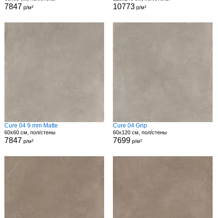
7847
10773
р/м²
р/м²
Cure 04 9 mm Matte
Cure 04 Grip
60x60 см, пол/стены
60x120 см, пол/стены
7847
7699
р/м²
р/м²