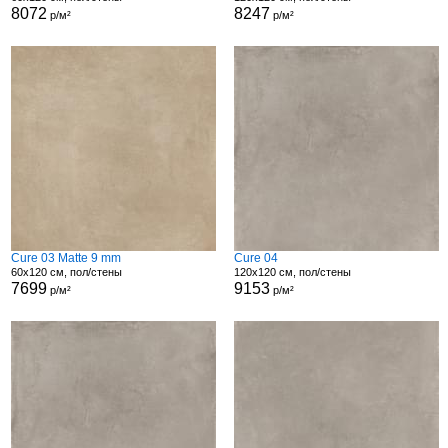
8072
8247
р/м²
р/м²
Cure 03 Matte 9 mm
Cure 04
60x120 см, пол/стены
120x120 см, пол/стены
7699
9153
р/м²
р/м²