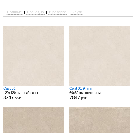
Наличие
|
Свободно
|
В резерве
|
В пути
Cast 01
Cast 01 9 mm
120x120 см, пол/стены
60x60 см, пол/стены
8247
7847
р/м²
р/м²