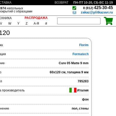
ПН-ПТ 10-20, СБ-ВС 11-19
СТАВКА
ВОЗВРАТ
425-30-45
8 (812)
4974
напольных
покрытий с образцами
zakaz@plitkazavr.ru
РАСПРОДАЖА
ЕХНИКА
V
W
Y
Z
А-Я
#
120
ка
Florim
кция
Formatech
ние
Cure 05 Matte 9 mm
р
60x120 см, толщина 9 мм
ул
785283
а производитель
Италия
фон
нение
пол, стены