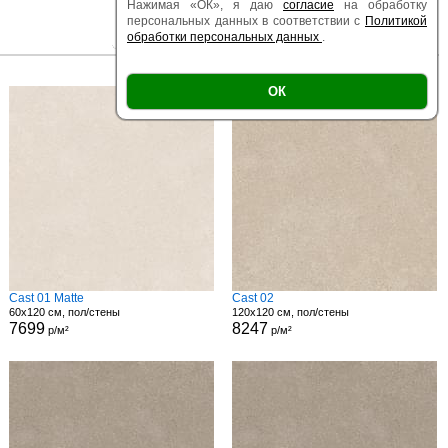
Нажимая «ОК», я даю
согласие
на обработку
персональных данных в соответствии с
Политикой
обработки персональных данных
.
|
|
Есть образец
Поверхность
Размер
ОК
Cast 01 Matte
Cast 02
60x120 см, пол/стены
120x120 см, пол/стены
7699
8247
р/м²
р/м²