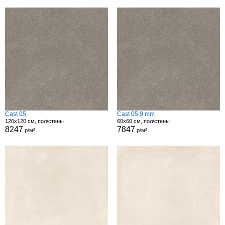
Cast 05
Cast 05 9 mm
120x120 см, пол/стены
60x60 см, пол/стены
8247
7847
р/м²
р/м²