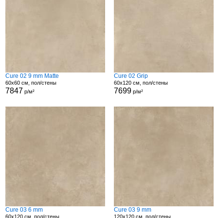
Cure 02 9 mm Matte
Cure 02 Grip
60x60 см, пол/стены
60x120 см, пол/стены
7847
7699
р/м²
р/м²
Cure 03 6 mm
Cure 03 9 mm
60x120 см, пол/стены
120x120 см, пол/стены