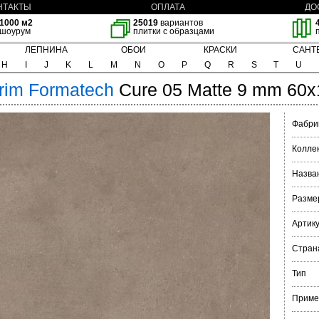
НТАКТЫ
ОПЛАТА
ДО
1000 м2
25019
вариантов
шоурум
плитки с образцами
ЛЕПНИНА
ОБОИ
КРАСКИ
САНТ
H
I
J
K
L
M
N
O
P
Q
R
S
T
U
rim
Formatech
Cure 05 Matte 9 mm 60x
Фабри
Колле
Назва
Разме
Артик
Стран
Тип
Приме