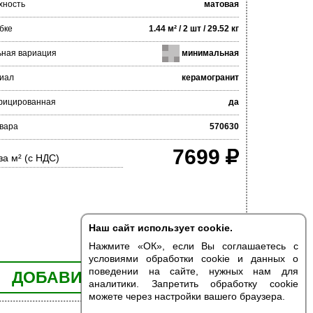
хность
матовая
бке
1.44 м² / 2 шт / 29.52 кг
ьная вариация
минимальная
иал
керамогранит
фицированная
да
вара
570630
7699
за м² (с НДС)
Наш сайт использует cookie.
Нажмите «ОК», если Вы соглашаетесь с
условиями обработки cookie и данных о
поведении на сайте, нужных нам для
ДОБАВИТЬ В КОРЗИНУ
аналитики. Запретить обработку cookie
можете через настройки вашего браузера.