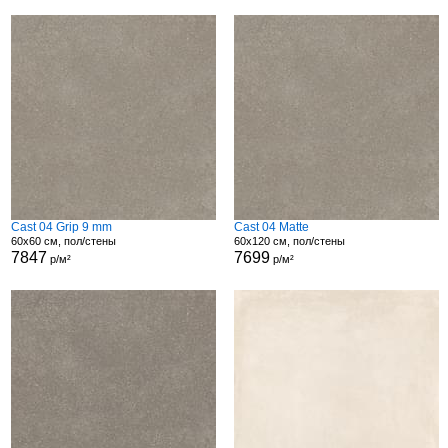
Cast 04 Grip 9 mm
Cast 04 Matte
60x60 см, пол/стены
60x120 см, пол/стены
7847
7699
р/м²
р/м²