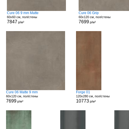
Cure 06 9 mm Matte
Cure 06 Grip
60x60 см, пол/стены
60x120 см, пол/стены
7847
7699
р/м²
р/м²
Cure 06 Matte 9 mm
Forge 01
60x120 см, пол/стены
120x280 см, пол/стены
7699
10773
р/м²
р/м²