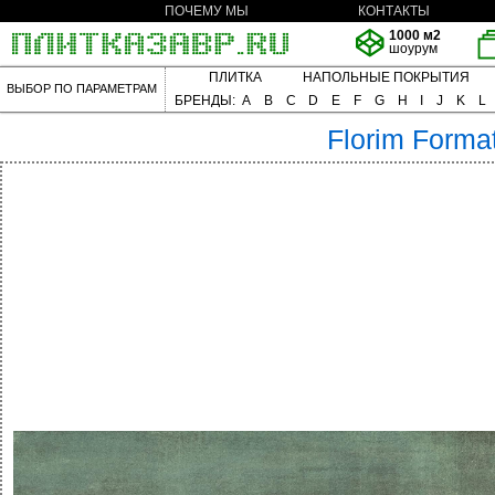
ПОЧЕМУ МЫ
КОНТАКТЫ
1000 м2
шоурум
ПЛИТКА
НАПОЛЬНЫЕ ПОКРЫТИЯ
ВЫБОР ПО ПАРАМЕТРАМ
БРЕНДЫ:
A
B
C
D
E
F
G
H
I
J
K
L
Florim
Forma