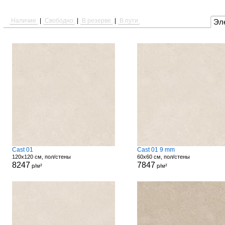
Наличие
|
Свободно
|
В резерве
|
В пути
Эл
Cast 01
Cast 01 9 mm
120x120 см, пол/стены
60x60 см, пол/стены
8247
7847
р/м²
р/м²