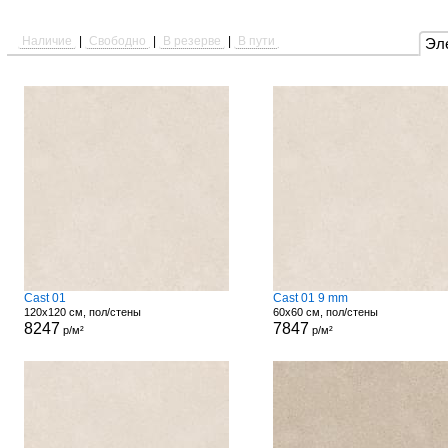
Наличие
|
Свободно
|
В резерве
|
В пути
Эл
Cast 01
Cast 01 9 mm
120x120 см, пол/стены
60x60 см, пол/стены
8247
7847
р/м²
р/м²