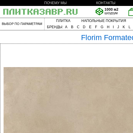
ПОЧЕМУ МЫ
КОНТАКТЫ
1000 м2
шоурум
ПЛИТКА
НАПОЛЬНЫЕ ПОКРЫТИЯ
ВЫБОР ПО ПАРАМЕТРАМ
БРЕНДЫ:
A
B
C
D
E
F
G
H
I
J
K
L
Florim
Formate