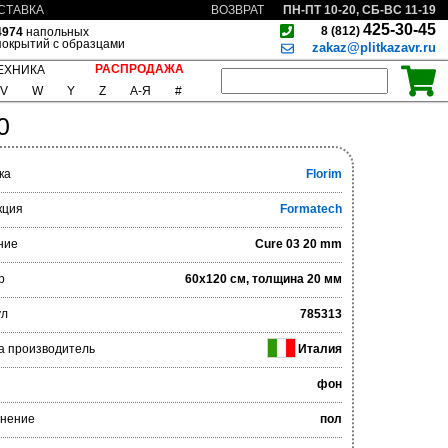
ПН-ПТ 10-20, СБ-ВС 11-19
СТАВКА
ВОЗВРАТ
425-30-45
8 (812)
4974
напольных
покрытий с образцами
zakaz@plitkazavr.ru
РАСПРОДАЖА
ЕХНИКА
V
W
Y
Z
А-Я
#
0
ка
Florim
кция
Formatech
ние
Cure 03 20 mm
р
60x120 см, толщина 20 мм
ул
785313
а производитель
Италия
фон
нение
пол