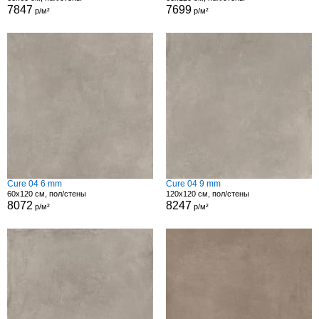
7847
7699
р/м²
р/м²
Cure 04 6 mm
Cure 04 9 mm
60x120 см, пол/стены
120x120 см, пол/стены
8072
8247
р/м²
р/м²