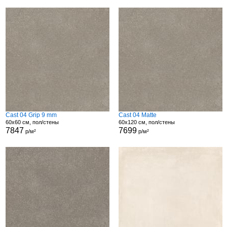
Cast 04 Grip 9 mm
Cast 04 Matte
60x60 см, пол/стены
60x120 см, пол/стены
7847
7699
р/м²
р/м²