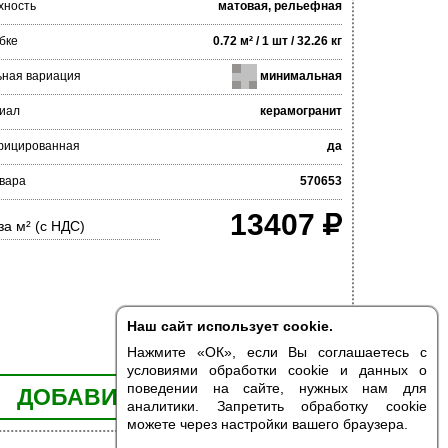
хность
матовая, рельефная
бке
0.72 м² / 1 шт / 32.26 кг
ьная вариация
минимальная
иал
керамогранит
фицированная
да
вара
570653
13407
за м² (с НДС)
Наш сайт использует cookie.
Нажмите «ОК», если Вы соглашаетесь с
условиями обработки cookie и данных о
поведении на сайте, нужных нам для
ДОБАВИТЬ В КОРЗИНУ
аналитики. Запретить обработку cookie
можете через настройки вашего браузера.