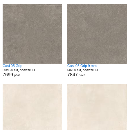
Cast 05 Grip
Cast 05 Grip 9 mm
60x120 см, пол/стены
60x60 см, пол/стены
7699
7847
р/м²
р/м²