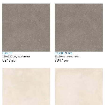
Cast 05
Cast 05 9 mm
120x120 см, пол/стены
60x60 см, пол/стены
8247
7847
р/м²
р/м²