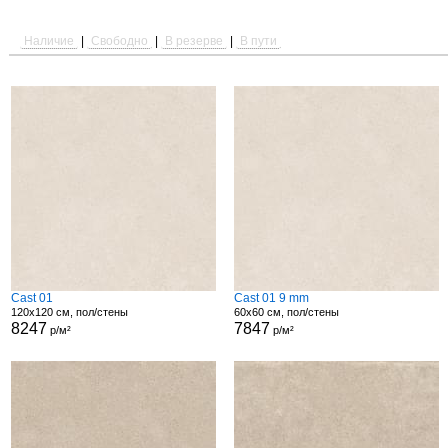
Наличие
|
Свободно
|
В резерве
|
В пути
Cast 01
Cast 01 9 mm
120x120 см, пол/стены
60x60 см, пол/стены
8247
7847
р/м²
р/м²