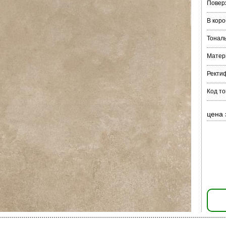
Повер
В коро
Тонал
Матер
Ректи
Код то
цена 