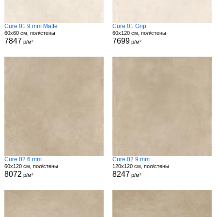
Cure 01 9 mm Matte
Cure 01 Grip
60x60 см, пол/стены
60x120 см, пол/стены
7847
7699
р/м²
р/м²
Cure 02 6 mm
Cure 02 9 mm
60x120 см, пол/стены
120x120 см, пол/стены
8072
8247
р/м²
р/м²