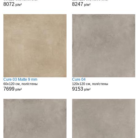
8072
8247
р/м²
р/м²
Cure 03 Matte 9 mm
Cure 04
60x120 см, пол/стены
120x120 см, пол/стены
7699
9153
р/м²
р/м²