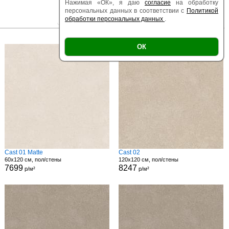
Нажимая «ОК», я даю
согласие
на обработку
персональных данных в соответствии с
Политикой
обработки персональных данных
.
|
|
Есть образец
Поверхность
Размер
ОК
Cast 01 Matte
Cast 02
60x120 см, пол/стены
120x120 см, пол/стены
7699
8247
р/м²
р/м²