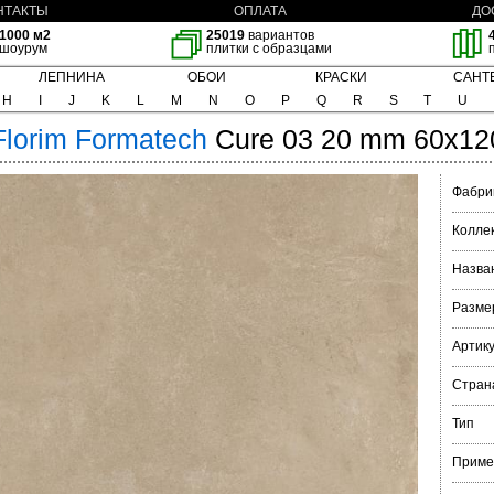
НТАКТЫ
ОПЛАТА
ДО
1000 м2
25019
вариантов
шоурум
плитки с образцами
ЛЕПНИНА
ОБОИ
КРАСКИ
САНТ
H
I
J
K
L
M
N
O
P
Q
R
S
T
U
Florim
Formatech
Cure 03 20 mm 60x12
Фабри
Колле
Назва
Разме
Артик
Стран
Тип
Приме