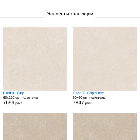
Элементы коллекции
Cast 01 Grip
Cast 01 Grip 9 mm
60x120 см, пол/стены
60x60 см, пол/стены
7699
7847
р/м²
р/м²