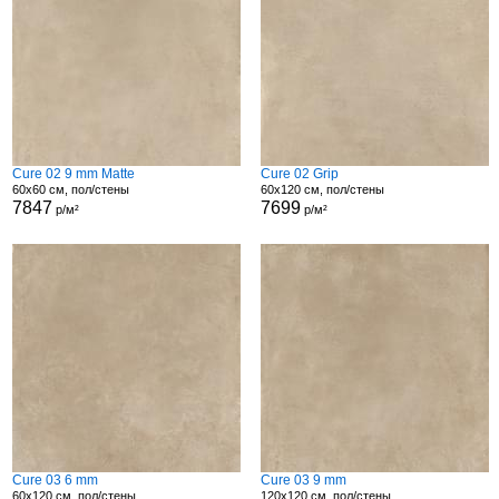
Cure 02 9 mm Matte
Cure 02 Grip
60x60 см, пол/стены
60x120 см, пол/стены
7847
7699
р/м²
р/м²
Cure 03 6 mm
Cure 03 9 mm
60x120 см, пол/стены
120x120 см, пол/стены