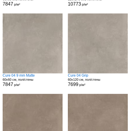
7847
10773
р/м²
р/м²
Cure 04 9 mm Matte
Cure 04 Grip
60x60 см, пол/стены
60x120 см, пол/стены
7847
7699
р/м²
р/м²