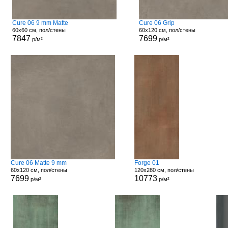
Cure 06 9 mm Matte
Cure 06 Grip
60x60 см, пол/стены
60x120 см, пол/стены
7847
7699
р/м²
р/м²
Cure 06 Matte 9 mm
Forge 01
60x120 см, пол/стены
120x280 см, пол/стены
7699
10773
р/м²
р/м²