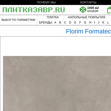
ПОЧЕМУ МЫ
КОНТАКТЫ
1000 м2
шоурум
ПЛИТКА
НАПОЛЬНЫЕ ПОКРЫТИЯ
ВЫБОР ПО ПАРАМЕТРАМ
БРЕНДЫ:
A
B
C
D
E
F
G
H
I
J
K
L
Florim
Formate