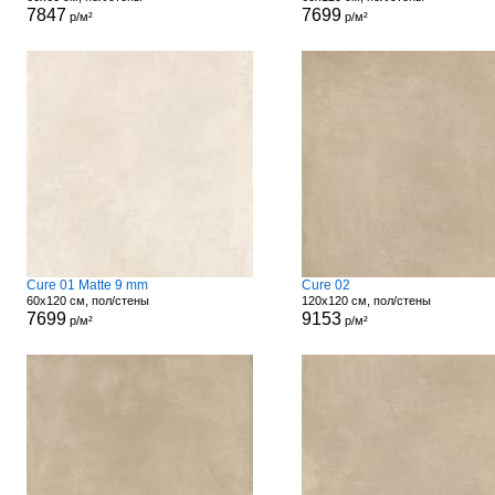
7847
7699
р/м²
р/м²
Cure 01 Matte 9 mm
Cure 02
60x120 см, пол/стены
120x120 см, пол/стены
7699
9153
р/м²
р/м²