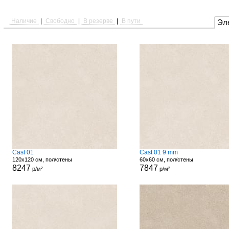
Наличие
|
Свободно
|
В резерве
|
В пути
Эл
Cast 01
Cast 01 9 mm
120x120 см, пол/стены
60x60 см, пол/стены
8247
7847
р/м²
р/м²