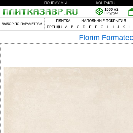
ПОЧЕМУ МЫ
КОНТАКТЫ
1000 м2
шоурум
ПЛИТКА
НАПОЛЬНЫЕ ПОКРЫТИЯ
ВЫБОР ПО ПАРАМЕТРАМ
БРЕНДЫ:
A
B
C
D
E
F
G
H
I
J
K
L
Florim
Formate