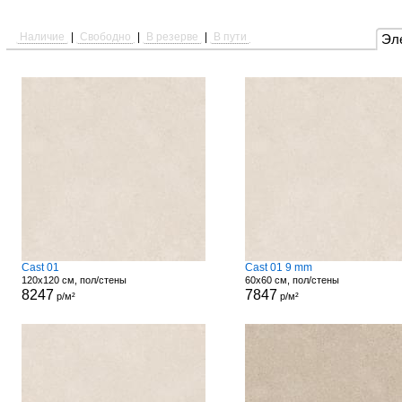
Наличие
|
Свободно
|
В резерве
|
В пути
Эл
Cast 01
Cast 01 9 mm
120x120 см, пол/стены
60x60 см, пол/стены
8247
7847
р/м²
р/м²