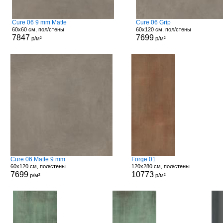
Cure 06 9 mm Matte
Cure 06 Grip
60x60 см, пол/стены
60x120 см, пол/стены
7847
7699
р/м²
р/м²
Cure 06 Matte 9 mm
Forge 01
60x120 см, пол/стены
120x280 см, пол/стены
7699
10773
р/м²
р/м²