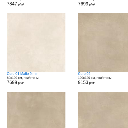
7847
7699
р/м²
р/м²
Cure 01 Matte 9 mm
Cure 02
60x120 см, пол/стены
120x120 см, пол/стены
7699
9153
р/м²
р/м²