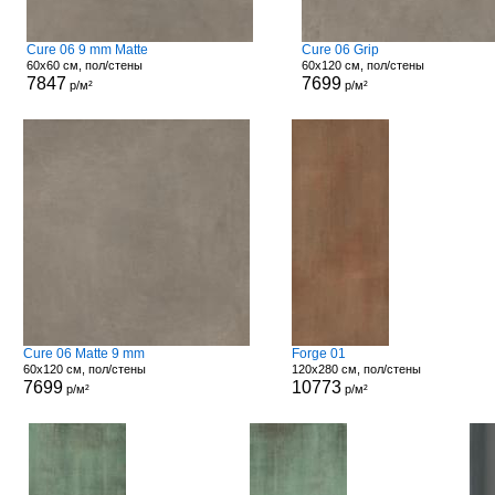
Cure 06 9 mm Matte
Cure 06 Grip
60x60 см, пол/стены
60x120 см, пол/стены
7847
7699
р/м²
р/м²
Cure 06 Matte 9 mm
Forge 01
60x120 см, пол/стены
120x280 см, пол/стены
7699
10773
р/м²
р/м²