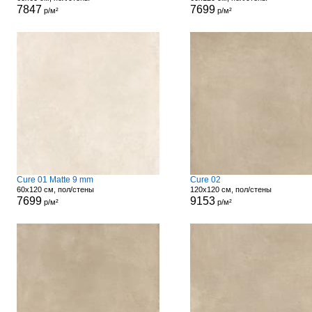
7847
7699
р/м²
р/м²
Cure 01 Matte 9 mm
Cure 02
60x120 см, пол/стены
120x120 см, пол/стены
7699
9153
р/м²
р/м²