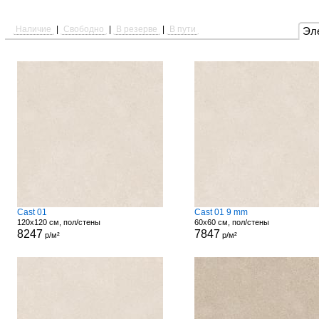
Наличие
|
Свободно
|
В резерве
|
В пути
Эл
Cast 01
Cast 01 9 mm
120x120 см, пол/стены
60x60 см, пол/стены
8247
7847
р/м²
р/м²