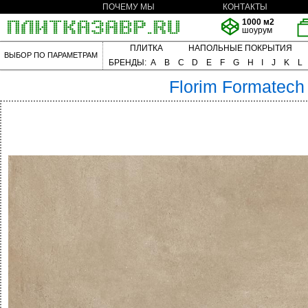
ПОЧЕМУ МЫ
КОНТАКТЫ
1000 м2
шоурум
ПЛИТКА
НАПОЛЬНЫЕ ПОКРЫТИЯ
ВЫБОР ПО ПАРАМЕТРАМ
БРЕНДЫ:
A
B
C
D
E
F
G
H
I
J
K
L
Florim
Formatech