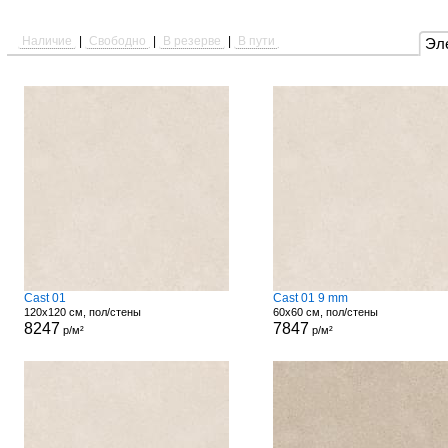
Наличие
|
Свободно
|
В резерве
|
В пути
Эл
Cast 01
Cast 01 9 mm
120x120 см, пол/стены
60x60 см, пол/стены
8247
7847
р/м²
р/м²