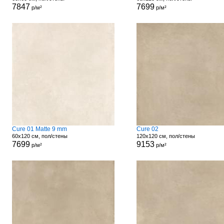
7847
7699
р/м²
р/м²
Cure 01 Matte 9 mm
Cure 02
60x120 см, пол/стены
120x120 см, пол/стены
7699
9153
р/м²
р/м²