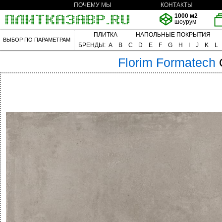
ПОЧЕМУ МЫ
КОНТАКТЫ
1000 м2
шоурум
ПЛИТКА
НАПОЛЬНЫЕ ПОКРЫТИЯ
ВЫБОР ПО ПАРАМЕТРАМ
БРЕНДЫ:
A
B
C
D
E
F
G
H
I
J
K
L
Florim
Formatech