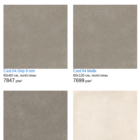
Cast 04 Grip 9 mm
Cast 04 Matte
60x60 см, пол/стены
60x120 см, пол/стены
7847
7699
р/м²
р/м²