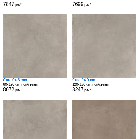
7847
7699
р/м²
р/м²
Cure 04 6 mm
Cure 04 9 mm
60x120 см, пол/стены
120x120 см, пол/стены
8072
8247
р/м²
р/м²