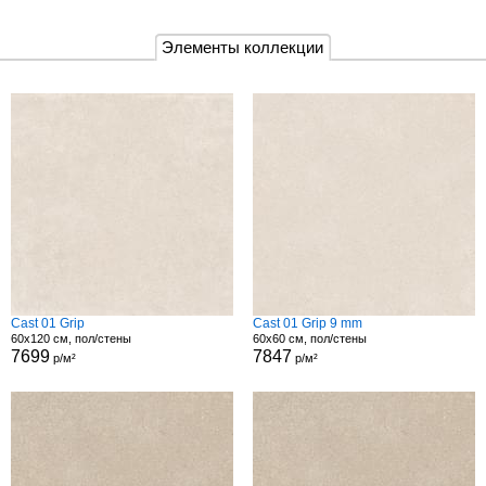
Элементы коллекции
Cast 01 Grip
Cast 01 Grip 9 mm
60x120 см, пол/стены
60x60 см, пол/стены
7699
7847
р/м²
р/м²