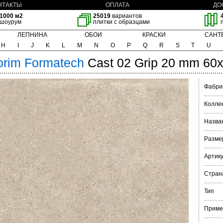
НТАКТЫ
ОПЛАТА
ДО
1000 м2
25019
вариантов
шоурум
плитки с образцами
ЛЕПНИНА
ОБОИ
КРАСКИ
САНТ
H
I
J
K
L
M
N
O
P
Q
R
S
T
U
orim
Formatech
Cast 02 Grip 20 mm 60
Фабри
Колле
Назва
Разме
Артик
Стран
Тип
Приме