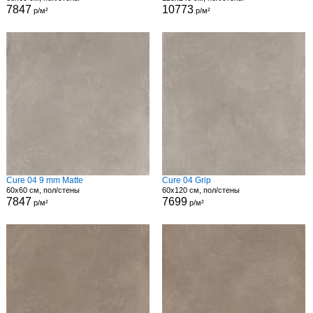
7847
10773
р/м²
р/м²
Cure 04 9 mm Matte
Cure 04 Grip
60x60 см, пол/стены
60x120 см, пол/стены
7847
7699
р/м²
р/м²