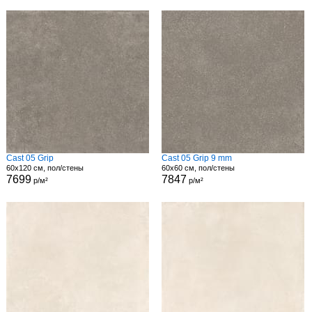
Cast 05 Grip
Cast 05 Grip 9 mm
60x120 см, пол/стены
60x60 см, пол/стены
7699
7847
р/м²
р/м²