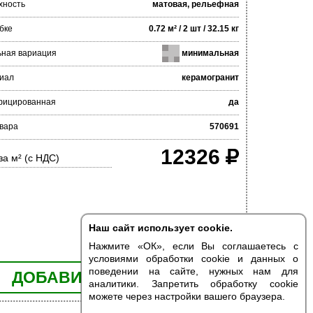
хность
матовая, рельефная
бке
0.72 м² / 2 шт / 32.15 кг
ьная вариация
минимальная
иал
керамогранит
фицированная
да
вара
570691
12326
за м² (с НДС)
Наш сайт использует cookie.
Нажмите «ОК», если Вы соглашаетесь с
условиями обработки cookie и данных о
поведении на сайте, нужных нам для
ДОБАВИТЬ В КОРЗИНУ
аналитики. Запретить обработку cookie
можете через настройки вашего браузера.