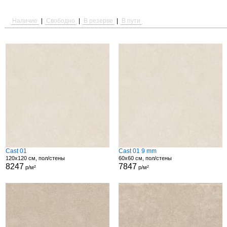
Наличие
|
Свободно
|
В резерве
|
В пути
Cast 01
Cast 01 9 mm
120x120 см, пол/стены
60x60 см, пол/стены
8247
7847
р/м²
р/м²