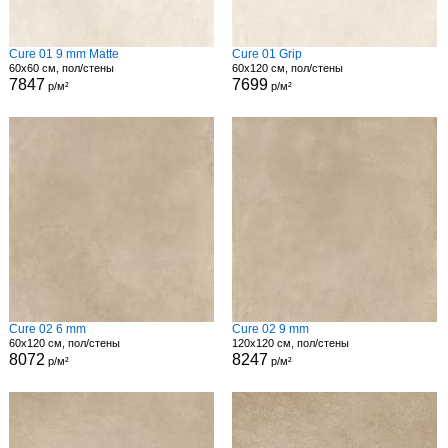
Cure 01 9 mm Matte
Cure 01 Grip
60x60 см, пол/стены
60x120 см, пол/стены
7847
7699
р/м²
р/м²
Cure 02 6 mm
Cure 02 9 mm
60x120 см, пол/стены
120x120 см, пол/стены
8072
8247
р/м²
р/м²