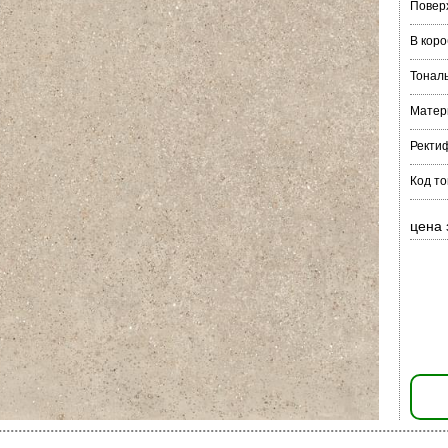
Повер
В коро
Тонал
Матер
Ректи
Код то
цена 