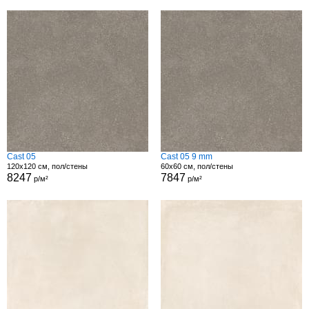
Cast 05
Cast 05 9 mm
120x120 см, пол/стены
60x60 см, пол/стены
8247
7847
р/м²
р/м²