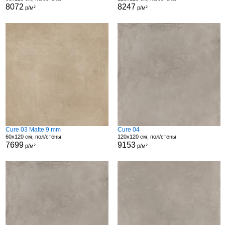
8072
8247
р/м²
р/м²
Cure 03 Matte 9 mm
Cure 04
60x120 см, пол/стены
120x120 см, пол/стены
7699
9153
р/м²
р/м²