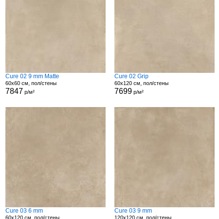
Cure 02 9 mm Matte
Cure 02 Grip
60x60 см, пол/стены
60x120 см, пол/стены
7847
7699
р/м²
р/м²
Cure 03 6 mm
Cure 03 9 mm
60x120 см, пол/стены
120x120 см, пол/стены