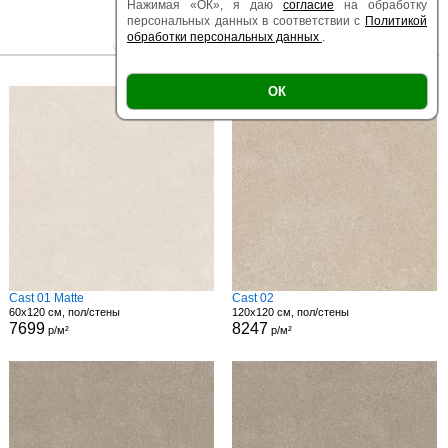
Нажимая «ОК», я даю
согласие
на обработку
персональных данных в соответствии с
Политикой
обработки персональных данных
.
|
|
Есть образец
Поверхность
Размер
ОК
Cast 01 Matte
Cast 02
60x120 см, пол/стены
120x120 см, пол/стены
7699
8247
р/м²
р/м²