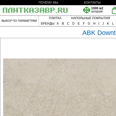
ПОЧЕМУ МЫ
КОНТАКТЫ
1000 м2
шоурум
ПЛИТКА
НАПОЛЬНЫЕ ПОКРЫТИЯ
ВЫБОР ПО ПАРАМЕТРАМ
БРЕНДЫ:
A
B
C
D
E
F
G
H
I
J
K
L
ABK
Down