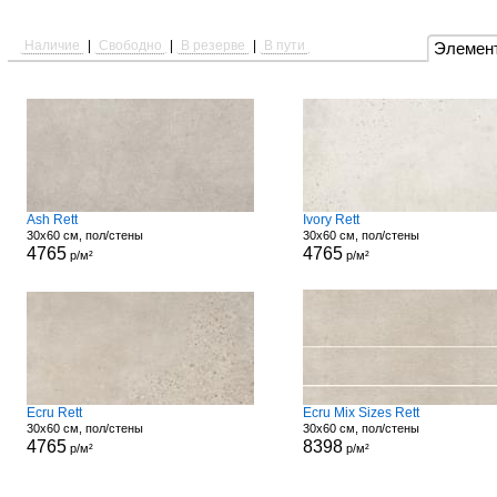
Наличие
|
Свободно
|
В резерве
|
В пути
Элемен
Ash Rett
Ivory Rett
30x60 см, пол/стены
30x60 см, пол/стены
4765
4765
р/м²
р/м²
Ecru Rett
Ecru Mix Sizes Rett
30x60 см, пол/стены
30x60 см, пол/стены
4765
8398
р/м²
р/м²