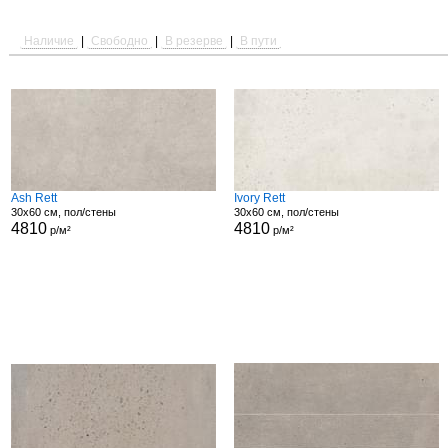
Наличие
|
Свободно
|
В резерве
|
В пути
Ash Rett
Ivory Rett
30x60 см, пол/стены
30x60 см, пол/стены
4810
4810
р/м²
р/м²