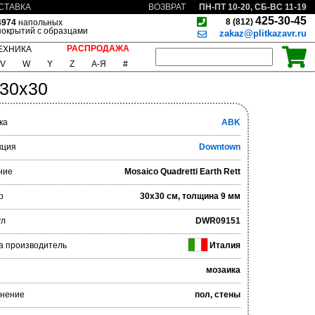
ПН-ПТ 10-20, СБ-ВС 11-19
СТАВКА
ВОЗВРАТ
425-30-45
8 (812)
4974
напольных
покрытий с образцами
zakaz@plitkazavr.ru
РАСПРОДАЖА
ЕХНИКА
V
W
Y
Z
А-Я
#
 30x30
ка
ABK
кция
Downtown
ние
Mosaico Quadretti Earth Rett
р
30x30 см, толщина 9 мм
ул
DWR09151
а производитель
Италия
мозаика
нение
пол, стены