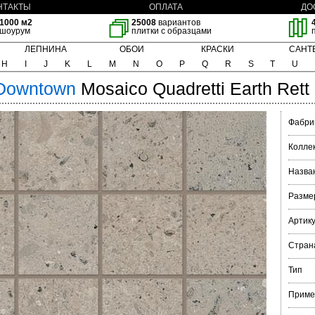
НТАКТЫ
ОПЛАТА
ДО
1000 м2
25008
вариантов
шоурум
плитки с образцами
ЛЕПНИНА
ОБОИ
КРАСКИ
САНТ
H
I
J
K
L
M
N
O
P
Q
R
S
T
U
Downtown
Mosaico Quadretti Earth Rett
Фабри
Колле
Назва
Разме
Артик
Стран
Тип
Приме