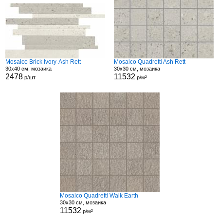
Mosaico Brick Ivory-Ash Rett
Mosaico Quadretti Ash Rett
30x40 см, мозаика
30x30 см, мозаика
2478
11532
р/шт
р/м²
Mosaico Quadretti Walk Earth
30x30 см, мозаика
11532
р/м²