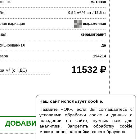
хность
матовая
бке
0.54 м² / 6 шт / 12.5 кг
ьная вариация
выраженная
иал
керамогранит
фицированная
да
овара
194214
11532
за м² (с НДС)
Наш сайт использует cookie.
Нажмите «ОК», если Вы соглашаетесь с
условиями обработки cookie и данных о
поведении на сайте, нужных нам для
ДОБАВИТЬ В КОРЗИНУ
аналитики. Запретить обработку cookie
можете через настройки вашего браузера.