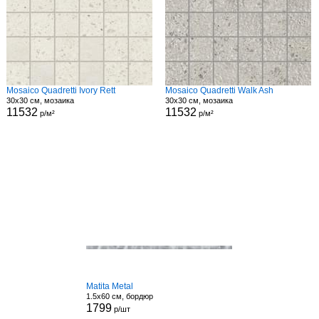
Mosaico Quadretti Ivory Rett
Mosaico Quadretti Walk Ash
30x30 см, мозаика
30x30 см, мозаика
11532
11532
р/м²
р/м²
Matita Metal
1.5x60 см, бордюр
1799
р/шт