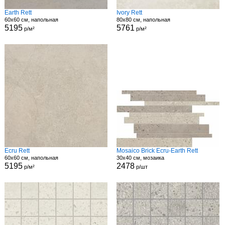
Earth Rett
Ivory Rett
60x60 см, напольная
80x80 см, напольная
5195
5761
р/м²
р/м²
Ecru Rett
Mosaico Brick Ecru-Earth Rett
60x60 см, напольная
30x40 см, мозаика
5195
2478
р/м²
р/шт