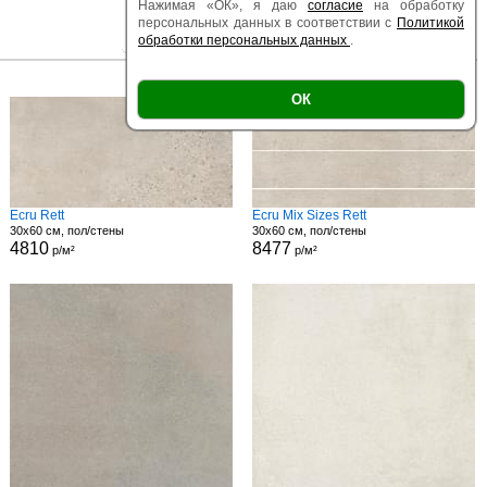
Нажимая «ОК», я даю
согласие
на обработку
персональных данных в соответствии с
Политикой
обработки персональных данных
.
|
|
Есть образец
Поверхность
Размер
ОК
Ecru Rett
Ecru Mix Sizes Rett
30x60 см, пол/стены
30x60 см, пол/стены
4810
8477
р/м²
р/м²