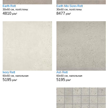
Earth Rett
Earth Mix Sizes Rett
30x60 см, пол/стены
30x60 см, пол/стены
4810
8477
р/м²
р/м²
Ivory Rett
Ash Rett
60x60 см, напольная
60x60 см, напольная
5195
5195
р/м²
р/м²