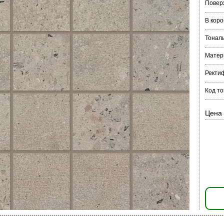
Повер
В коро
Тонал
Матер
Ректи
Код т
Цена 