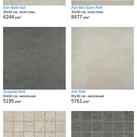
Ash Walk Nat
Ash Mix Sizes Rett
30x60 см, пол/стены
30x60 см, пол/стены
4244
8477
р/м²
р/м²
Graphite Rett
Ash Rett
60x60 см, напольная
80x80 см, напольная
5195
5761
р/м²
р/м²