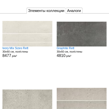
Элементы коллекции
Аналоги
Ivory Mix Sizes Rett
Graphite Rett
30x60 см, пол/стены
30x60 см, пол/стены
8477
4810
р/м²
р/м²