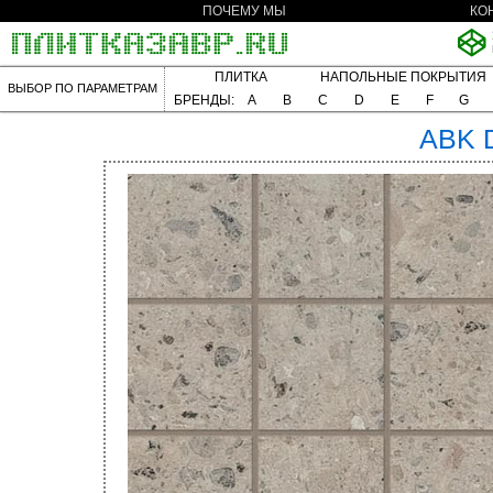
ПОЧЕМУ МЫ
КО
ПЛИТКА
НАПОЛЬНЫЕ ПОКРЫТИЯ
ВЫБОР ПО ПАРАМЕТРАМ
БРЕНДЫ:
A
B
C
D
E
F
G
ABK