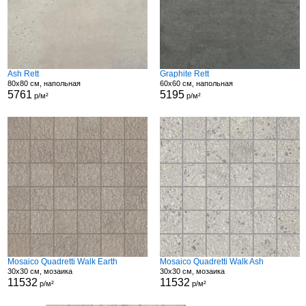
Ash Rett
Graphite Rett
80x80 см, напольная
60x60 см, напольная
5761
5195
р/м²
р/м²
Mosaico Quadretti Walk Earth
Mosaico Quadretti Walk Ash
30x30 см, мозаика
30x30 см, мозаика
11532
11532
р/м²
р/м²