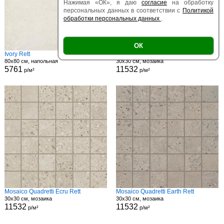
Нажимая «ОК», я даю
согласие
на обработку
персональных данных в соответствии с
Политикой
обработки персональных данных
.
ОК
Ivory Rett
Mosaico Quadretti Walk Ivory
80x80 см, напольная
30x30 см, мозаика
5761
11532
р/м²
р/м²
Mosaico Quadretti Ecru Rett
Mosaico Quadretti Earth Rett
30x30 см, мозаика
30x30 см, мозаика
11532
11532
р/м²
р/м²