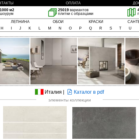
НТАКТЫ
ОПЛАТА
ДО
1000 м2
25019
вариантов
шоурум
плитки с образцами
ЛЕПНИНА
ОБОИ
КРАСКИ
САНТ
H
I
J
K
L
M
N
O
P
Q
R
S
T
U
Италия |
Каталог в pdf
элементы коллекции