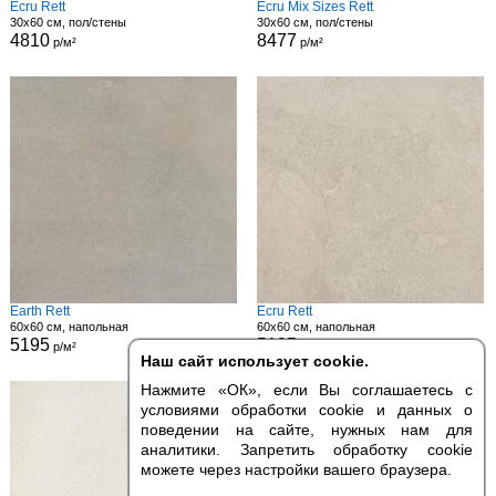
Ecru Rett
Ecru Mix Sizes Rett
30x60 см, пол/стены
30x60 см, пол/стены
4810
8477
р/м²
р/м²
Earth Rett
Ecru Rett
60x60 см, напольная
60x60 см, напольная
5195
5195
р/м²
р/м²
Наш сайт использует cookie.
Нажмите «ОК», если Вы соглашаетесь с
условиями обработки cookie и данных о
поведении на сайте, нужных нам для
аналитики. Запретить обработку cookie
можете через настройки вашего браузера.