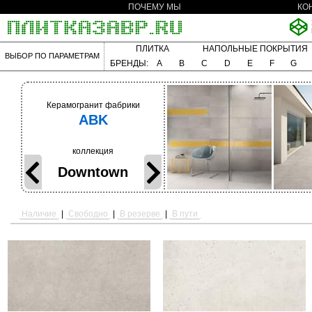
ПОЧЕМУ МЫ
КО
ПЛИТКА
НАПОЛЬНЫЕ ПОКРЫТИЯ
ВЫБОР ПО ПАРАМЕТРАМ
БРЕНДЫ:
A
B
C
D
E
F
G
Керамогранит фабрики
ABK
коллекция
Downtown
Наличие
|
Свободно
|
В резерве
|
В пути