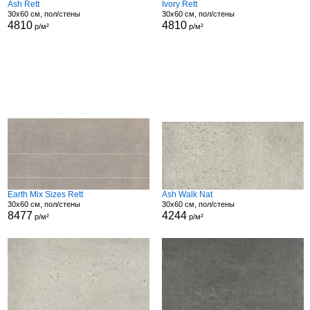
Ash Rett
Ivory Rett
30x60 см, пол/стены
30x60 см, пол/стены
4810
4810
р/м²
р/м²
Earth Mix Sizes Rett
Ash Walk Nat
30x60 см, пол/стены
30x60 см, пол/стены
8477
4244
р/м²
р/м²