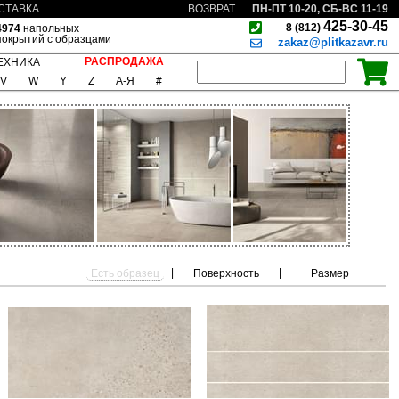
ПН-ПТ 10-20, СБ-ВС 11-19
СТАВКА
ВОЗВРАТ
425-30-45
8 (812)
4974
напольных
покрытий с образцами
zakaz@plitkazavr.ru
РАСПРОДАЖА
ЕХНИКА
V
W
Y
Z
А-Я
#
|
|
Есть образец
Поверхность
Размер