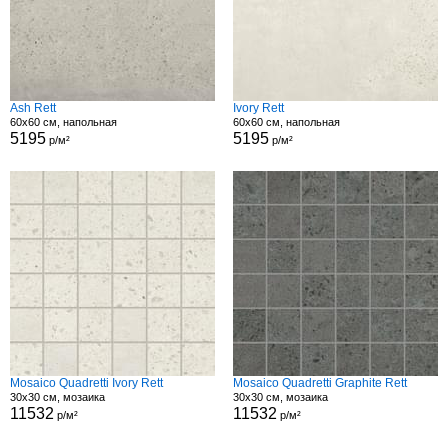
Ash Rett
Ivory Rett
60x60 см, напольная
60x60 см, напольная
5195
5195
р/м²
р/м²
Mosaico Quadretti Ivory Rett
Mosaico Quadretti Graphite Rett
30x30 см, мозаика
30x30 см, мозаика
11532
11532
р/м²
р/м²