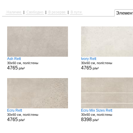
Наличие
|
Свободно
|
В резерве
|
В пути
Элемен
Ash Rett
Ivory Rett
30x60 см, пол/стены
30x60 см, пол/стены
4765
4765
р/м²
р/м²
Ecru Rett
Ecru Mix Sizes Rett
30x60 см, пол/стены
30x60 см, пол/стены
4765
8398
р/м²
р/м²