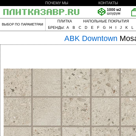
ПОЧЕМУ МЫ
КОНТАКТЫ
1000 м2
шоурум
ПЛИТКА
НАПОЛЬНЫЕ ПОКРЫТИЯ
ВЫБОР ПО ПАРАМЕТРАМ
БРЕНДЫ:
A
B
C
D
E
F
G
H
I
J
K
L
ABK
Downtown
Mosa