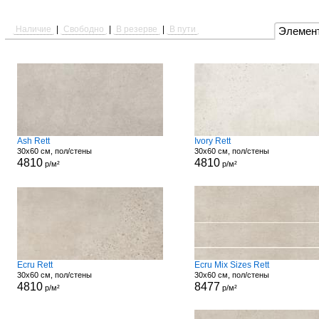
Наличие
|
Свободно
|
В резерве
|
В пути
Элемен
Ash Rett
Ivory Rett
30x60 см, пол/стены
30x60 см, пол/стены
4810
4810
р/м²
р/м²
Ecru Rett
Ecru Mix Sizes Rett
30x60 см, пол/стены
30x60 см, пол/стены
4810
8477
р/м²
р/м²