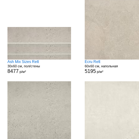
Ash Mix Sizes Rett
Ecru Rett
30x60 см, пол/стены
60x60 см, напольная
8477
5195
р/м²
р/м²