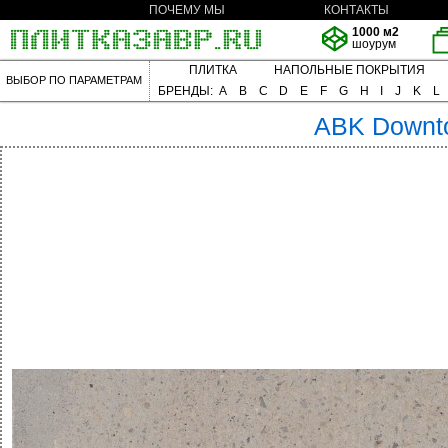
ПОЧЕМУ МЫ
КОНТАКТЫ
1000 м2
шоурум
ПЛИТКА
НАПОЛЬНЫЕ ПОКРЫТИЯ
ВЫБОР ПО ПАРАМЕТРАМ
БРЕНДЫ:
A
B
C
D
E
F
G
H
I
J
K
L
ABK
Downt