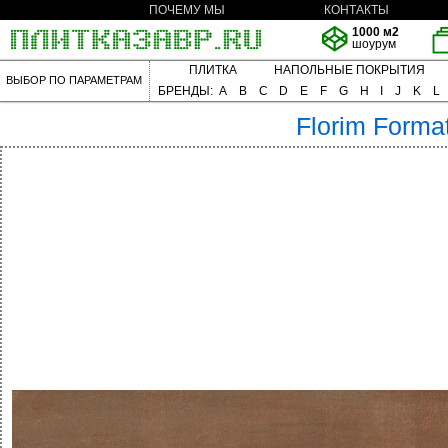
ПОЧЕМУ МЫ
КОНТАКТЫ
1000 м2
шоурум
ПЛИТКА
НАПОЛЬНЫЕ ПОКРЫТИЯ
ВЫБОР ПО ПАРАМЕТРАМ
БРЕНДЫ:
A
B
C
D
E
F
G
H
I
J
K
L
Florim
Forma