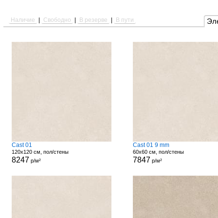
Наличие
|
Свободно
|
В резерве
|
В пути
Эл
Cast 01
Cast 01 9 mm
120x120 см, пол/стены
60x60 см, пол/стены
8247
7847
р/м²
р/м²