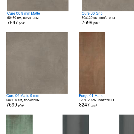
Cure 06 9 mm Matte
Cure 06 Grip
60x60 см, пол/стены
60x120 см, пол/стены
7847
7699
р/м²
р/м²
Cure 06 Matte 9 mm
Forge 01 Matte
60x120 см, пол/стены
120x120 см, пол/стены
7699
8247
р/м²
р/м²