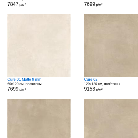
7847
7699
р/м²
р/м²
Cure 01 Matte 9 mm
Cure 02
60x120 см, пол/стены
120x120 см, пол/стены
7699
9153
р/м²
р/м²