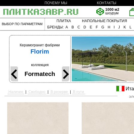
ПОЧЕМУ МЫ
КОНТАКТЫ
1000 м2
шоурум
ПЛИТКА
НАПОЛЬНЫЕ ПОКРЫТИЯ
ВЫБОР ПО ПАРАМЕТРАМ
БРЕНДЫ:
A
B
C
D
E
F
G
H
I
J
K
L
Керамогранит фабрики
Florim
коллекция
Formatech
Ита
Наличие
|
Свободно
|
В резерве
|
В пути
эл