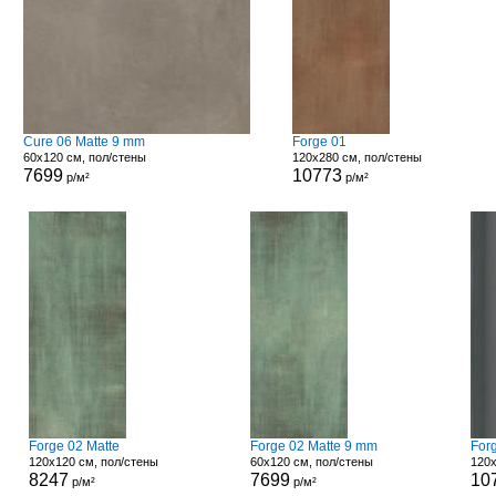
Cure 06 Matte 9 mm
Forge 01
60x120 см, пол/стены
120x280 см, пол/стены
7699
10773
р/м²
р/м²
Forge 02 Matte
Forge 02 Matte 9 mm
For
120x120 см, пол/стены
60x120 см, пол/стены
120x
8247
7699
10
р/м²
р/м²