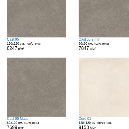
Cast 05
Cast 05 9 mm
120x120 см, пол/стены
60x60 см, пол/стены
8247
7847
р/м²
р/м²
Cast 05 Matte
Cure 01
60x120 см, пол/стены
120x120 см, пол/стены
7699
9153
р/м²
р/м²