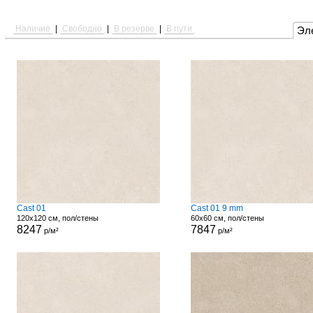
Наличие
|
Свободно
|
В резерве
|
В пути
Эл
Cast 01
Cast 01 9 mm
120x120 см, пол/стены
60x60 см, пол/стены
8247
7847
р/м²
р/м²