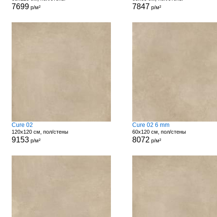
7699
7847
р/м²
р/м²
Cure 02
Cure 02 6 mm
120x120 см, пол/стены
60x120 см, пол/стены
9153
8072
р/м²
р/м²