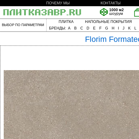
ПОЧЕМУ МЫ
КОНТАКТЫ
1000 м2
шоурум
ПЛИТКА
НАПОЛЬНЫЕ ПОКРЫТИЯ
ВЫБОР ПО ПАРАМЕТРАМ
БРЕНДЫ:
A
B
C
D
E
F
G
H
I
J
K
L
Florim
Formate