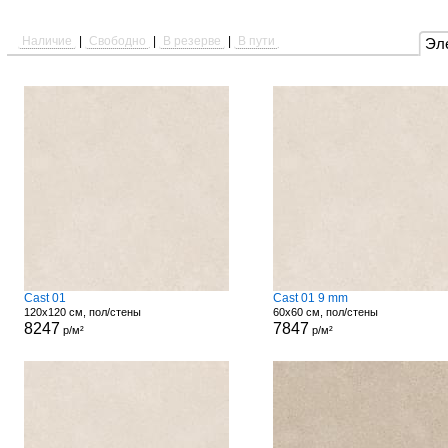
Наличие
|
Свободно
|
В резерве
|
В пути
Эл
Cast 01
Cast 01 9 mm
120x120 см, пол/стены
60x60 см, пол/стены
8247
7847
р/м²
р/м²