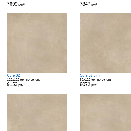
7699
7847
р/м²
р/м²
Cure 02
Cure 02 6 mm
120x120 см, пол/стены
60x120 см, пол/стены
9153
8072
р/м²
р/м²