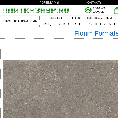
ПОЧЕМУ МЫ
КОНТАКТЫ
1000 м2
шоурум
ПЛИТКА
НАПОЛЬНЫЕ ПОКРЫТИЯ
ВЫБОР ПО ПАРАМЕТРАМ
БРЕНДЫ:
A
B
C
D
E
F
G
H
I
J
K
L
Florim
Format