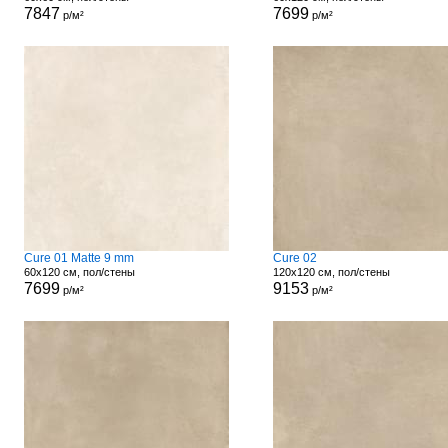
7847
7699
р/м²
р/м²
Cure 01 Matte 9 mm
Cure 02
60x120 см, пол/стены
120x120 см, пол/стены
7699
9153
р/м²
р/м²