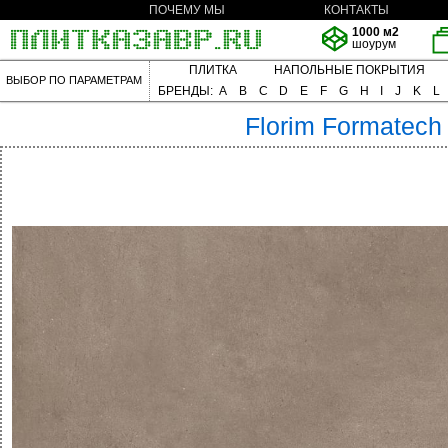
ПОЧЕМУ МЫ
КОНТАКТЫ
1000 м2
шоурум
ПЛИТКА
НАПОЛЬНЫЕ ПОКРЫТИЯ
ВЫБОР ПО ПАРАМЕТРАМ
БРЕНДЫ:
A
B
C
D
E
F
G
H
I
J
K
L
Florim
Formatech