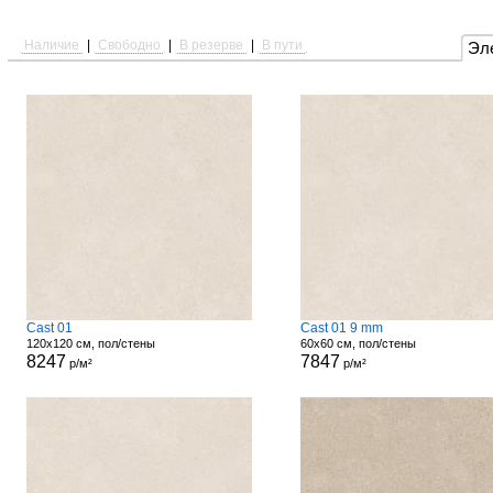
Наличие
|
Свободно
|
В резерве
|
В пути
Эл
Cast 01
Cast 01 9 mm
120x120 см, пол/стены
60x60 см, пол/стены
8247
7847
р/м²
р/м²