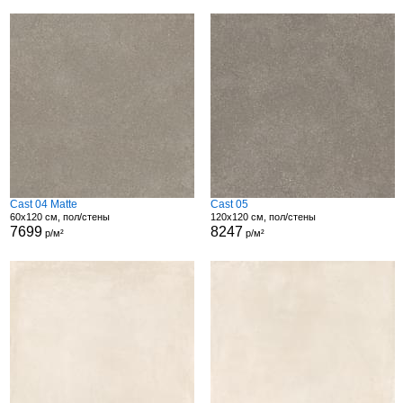
Cast 04 Matte
Cast 05
60x120 см, пол/стены
120x120 см, пол/стены
7699
8247
р/м²
р/м²