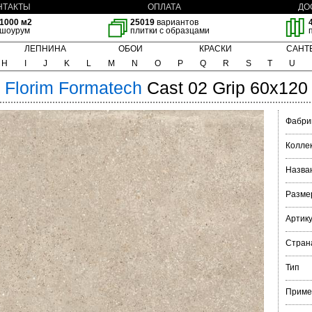
НТАКТЫ
ОПЛАТА
ДО
1000 м2
25019
вариантов
шоурум
плитки с образцами
ЛЕПНИНА
ОБОИ
КРАСКИ
САНТ
H
I
J
K
L
M
N
O
P
Q
R
S
T
U
Florim
Formatech
Cast 02 Grip 60x120
Фабри
Колле
Назва
Разме
Артик
Стран
Тип
Приме