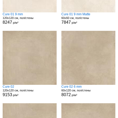
Cure 01 9 mm
Cure 01 9 mm Matte
120x120 см, пол/стены
60x60 см, пол/стены
8247
7847
р/м²
р/м²
Cure 02
Cure 02 6 mm
120x120 см, пол/стены
60x120 см, пол/стены
9153
8072
р/м²
р/м²