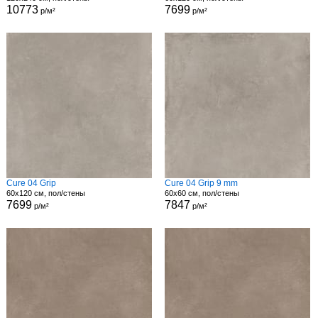
10773
7699
р/м²
р/м²
Cure 04 Grip
Cure 04 Grip 9 mm
60x120 см, пол/стены
60x60 см, пол/стены
7699
7847
р/м²
р/м²