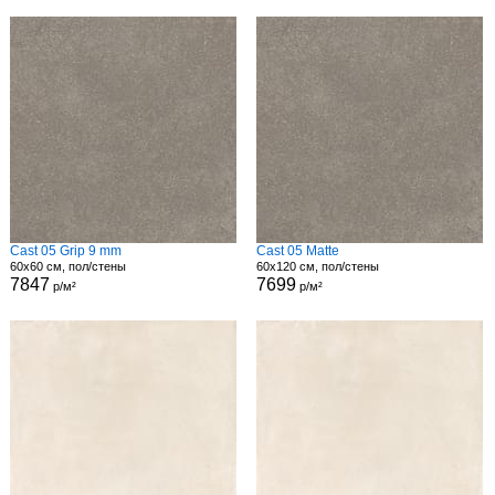
Cast 05 Grip 9 mm
Cast 05 Matte
60x60 см, пол/стены
60x120 см, пол/стены
7847
7699
р/м²
р/м²