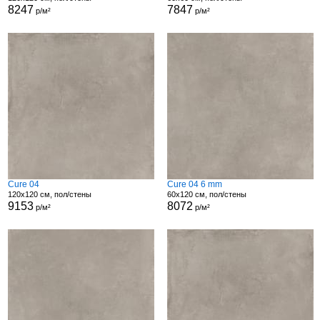
8247
7847
р/м²
р/м²
Cure 04
Cure 04 6 mm
120x120 см, пол/стены
60x120 см, пол/стены
9153
8072
р/м²
р/м²