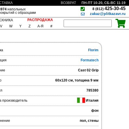
ПН-ПТ 10-20, СБ-ВС 11-19
СТАВКА
ВОЗВРАТ
425-30-45
8 (812)
4974
напольных
покрытий с образцами
zakaz@plitkazavr.ru
РАСПРОДАЖА
ЕХНИКА
V
W
Y
Z
А-Я
#
ка
Florim
кция
Formatech
ние
Cast 02 Grip
р
60x120 см, толщина 9 мм
ул
785380
а производитель
Италия
фон
нение
пол, стены