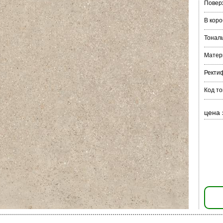
Повер
В коро
Тонал
Матер
Ректи
Код то
цена 