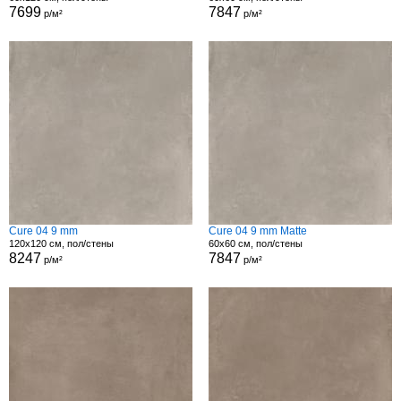
7699
7847
р/м²
р/м²
Cure 04 9 mm
Cure 04 9 mm Matte
120x120 см, пол/стены
60x60 см, пол/стены
8247
7847
р/м²
р/м²