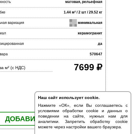
хность
матовая, рельефная
бке
1.44 м² / 2 шт / 29.52 кг
ьная вариация
минимальная
иал
керамогранит
фицированная
да
вара
570647
7699
за м² (с НДС)
Наш сайт использует cookie.
Нажмите «ОК», если Вы соглашаетесь с
условиями обработки cookie и данных о
поведении на сайте, нужных нам для
ДОБАВИТЬ В КОРЗИНУ
аналитики. Запретить обработку cookie
можете через настройки вашего браузера.