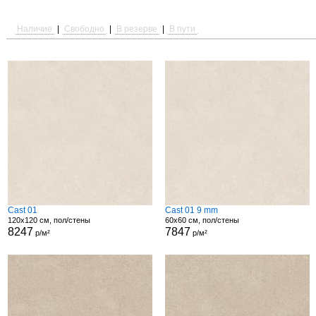
Наличие
|
Свободно
|
В резерве
|
В пути
Cast 01
Cast 01 9 mm
120x120 см, пол/стены
60x60 см, пол/стены
8247
7847
р/м²
р/м²