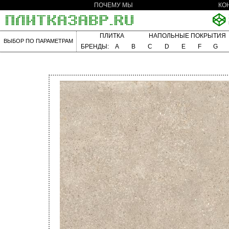
ПОЧЕМУ МЫ
КО
ПЛИТКА
НАПОЛЬНЫЕ ПОКРЫТИЯ
ВЫБОР ПО ПАРАМЕТРАМ
БРЕНДЫ:
A
B
C
D
E
F
G