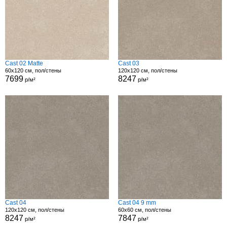
Cast 02 Matte
Cast 03
60x120 см, пол/стены
120x120 см, пол/стены
7699
8247
р/м²
р/м²
Cast 04
Cast 04 9 mm
120x120 см, пол/стены
60x60 см, пол/стены
8247
7847
р/м²
р/м²