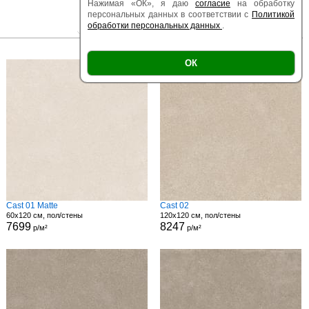
Нажимая «ОК», я даю
согласие
на обработку
персональных данных в соответствии с
Политикой
обработки персональных данных
.
|
|
Есть образец
Поверхность
Размер
ОК
Cast 01 Matte
Cast 02
60x120 см, пол/стены
120x120 см, пол/стены
7699
8247
р/м²
р/м²