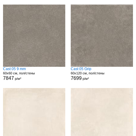
Cast 05 9 mm
Cast 05 Grip
60x60 см, пол/стены
60x120 см, пол/стены
7847
7699
р/м²
р/м²