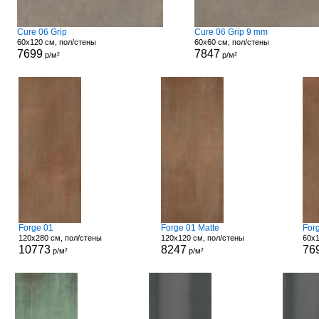
Cure 06 Grip
Cure 06 Grip 9 mm
60x120 см, пол/стены
60x60 см, пол/стены
7699
7847
р/м²
р/м²
Forge 01
Forge 01 Matte
For
120x280 см, пол/стены
120x120 см, пол/стены
60x1
10773
8247
76
р/м²
р/м²