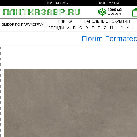
ПОЧЕМУ МЫ
КОНТАКТЫ
1000 м2
шоурум
ПЛИТКА
НАПОЛЬНЫЕ ПОКРЫТИЯ
ВЫБОР ПО ПАРАМЕТРАМ
БРЕНДЫ:
A
B
C
D
E
F
G
H
I
J
K
L
Florim
Formate