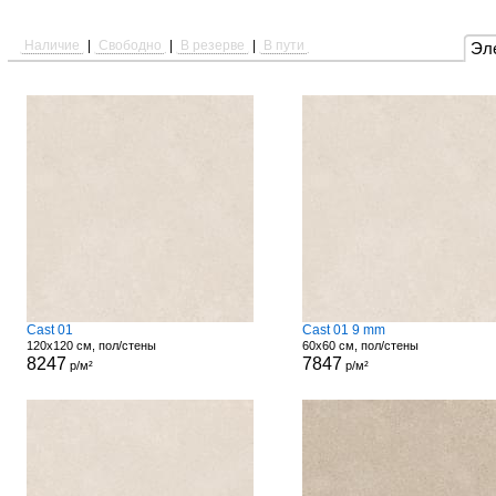
Наличие
|
Свободно
|
В резерве
|
В пути
Эл
Cast 01
Cast 01 9 mm
120x120 см, пол/стены
60x60 см, пол/стены
8247
7847
р/м²
р/м²