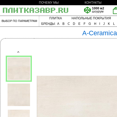
ПОЧЕМУ МЫ
КОНТАКТЫ
1000 м2
шоурум
ПЛИТКА
НАПОЛЬНЫЕ ПОКРЫТИЯ
ВЫБОР ПО ПАРАМЕТРАМ
БРЕНДЫ:
A
B
C
D
E
F
G
H
I
J
K
L
A-Ceramica