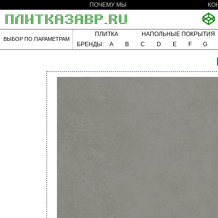
ПОЧЕМУ МЫ
КО
ПЛИТКА
НАПОЛЬНЫЕ ПОКРЫТИЯ
ВЫБОР ПО ПАРАМЕТРАМ
БРЕНДЫ:
A
B
C
D
E
F
G