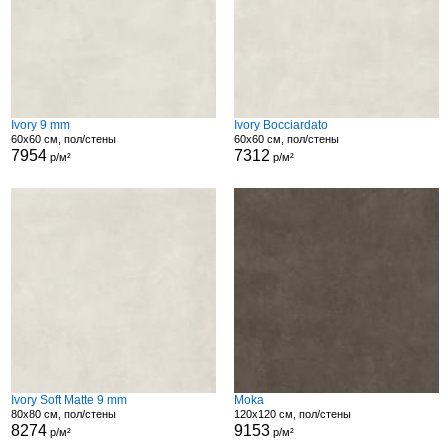
Ivory 9 mm
Ivory Bocciardato
60x60 см, пол/стены
60x60 см, пол/стены
7954
7312
р/м²
р/м²
Ivory Soft Matte 9 mm
Moka
80x80 см, пол/стены
120x120 см, пол/стены
8274
9153
р/м²
р/м²