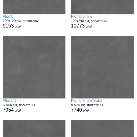
Plomb
Plomb 6 mm
120x120 см, пол/стены
120x240 см, пол/стены
9153
10773
р/м²
р/м²
Plomb 9 mm
Plomb 9 mm Matte
60x60 см, пол/стены
80x80 см, пол/стены
7954
7740
р/м²
р/м²