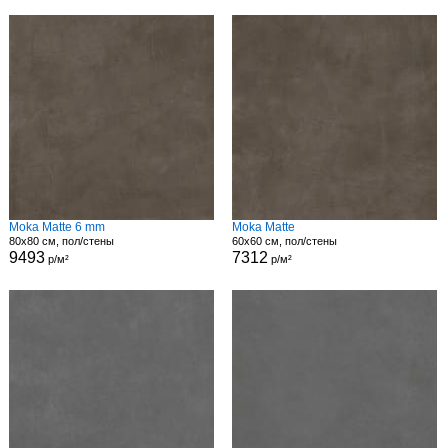
Moka Matte 6 mm
Moka Matte
80x80 см, пол/стены
60x60 см, пол/стены
9493
7312
р/м²
р/м²