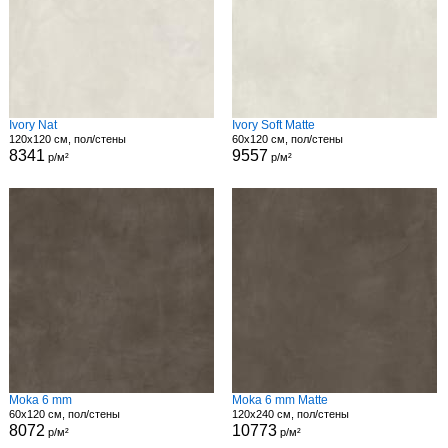
Ivory Nat
Ivory Soft Matte
120x120 см, пол/стены
60x120 см, пол/стены
8341
9557
р/м²
р/м²
Moka 6 mm
Moka 6 mm Matte
60x120 см, пол/стены
120x240 см, пол/стены
8072
10773
р/м²
р/м²