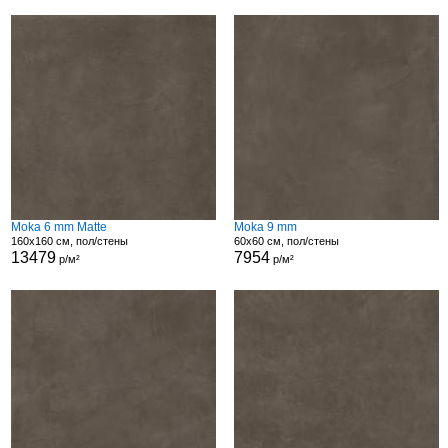
Moka 6 mm Matte
Moka 9 mm
160x160 см, пол/стены
60x60 см, пол/стены
13479
7954
р/м²
р/м²