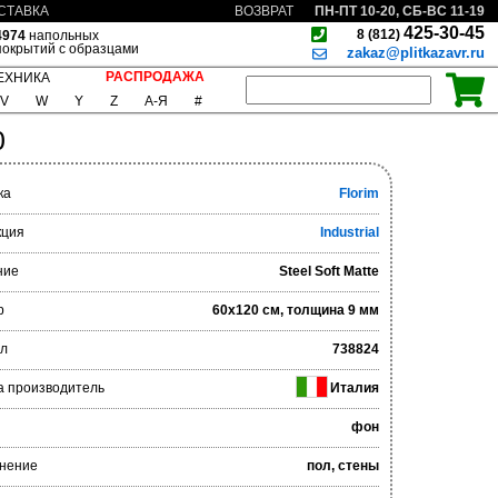
ПН-ПТ 10-20, СБ-ВС 11-19
СТАВКА
ВОЗВРАТ
425-30-45
8 (812)
4974
напольных
покрытий с образцами
zakaz@plitkazavr.ru
РАСПРОДАЖА
ЕХНИКА
V
W
Y
Z
А-Я
#
0
ка
Florim
кция
Industrial
ние
Steel Soft Matte
р
60x120 см, толщина 9 мм
ул
738824
а производитель
Италия
фон
нение
пол, стены