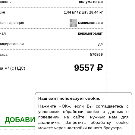
хность
полуматовая
бке
1.44 м² / 2 шт / 28.44 кг
ьная вариация
минимальная
иал
керамогранит
фицированная
да
вара
570869
9557
за м² (с НДС)
Наш сайт использует cookie.
Нажмите «ОК», если Вы соглашаетесь с
условиями обработки cookie и данных о
поведении на сайте, нужных нам для
ДОБАВИТЬ В КОРЗИНУ
аналитики. Запретить обработку cookie
можете через настройки вашего браузера.