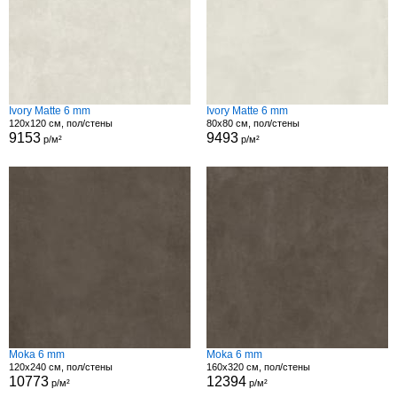
Ivory Matte 6 mm
Ivory Matte 6 mm
120x120 см, пол/стены
80x80 см, пол/стены
9153
9493
р/м²
р/м²
Moka 6 mm
Moka 6 mm
120x240 см, пол/стены
160x320 см, пол/стены
10773
12394
р/м²
р/м²