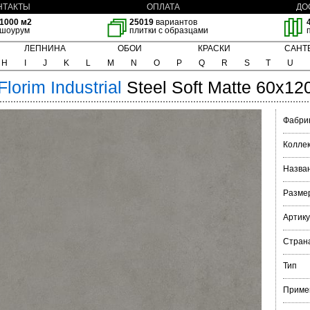
НТАКТЫ
ОПЛАТА
ДО
1000 м2
25019
вариантов
шоурум
плитки с образцами
ЛЕПНИНА
ОБОИ
КРАСКИ
САНТ
H
I
J
K
L
M
N
O
P
Q
R
S
T
U
Florim
Industrial
Steel Soft Matte 60x12
Фабри
Колле
Назва
Разме
Артик
Стран
Тип
Приме