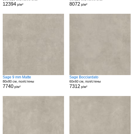
12394
8072
р/м²
р/м²
Sage 9 mm Matte
Sage Bocciardato
80x80 см, пол/стены
60x60 см, пол/стены
7740
7312
р/м²
р/м²