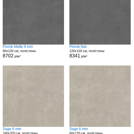
Plomb Matte 9 mm
Plomb Nat
60x120 см, пол/стены
120x120 см, пол/стены
8702
8341
р/м²
р/м²
Sage 6 mm
Sage 6 mm
160x320 см, пол/стены
60x120 см, пол/стены