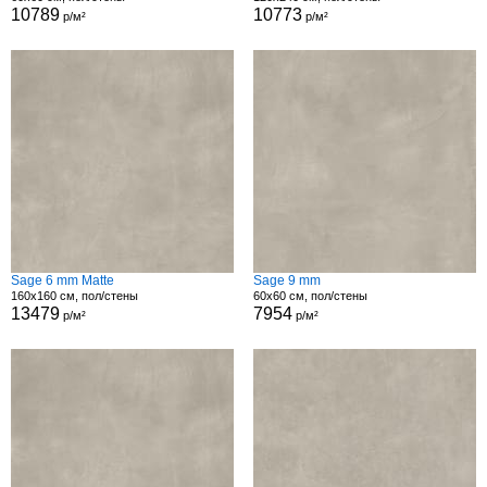
10789
10773
р/м²
р/м²
Sage 6 mm Matte
Sage 9 mm
160x160 см, пол/стены
60x60 см, пол/стены
13479
7954
р/м²
р/м²