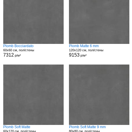
Plomb Bocciardato
Plomb Matte 6 mm
60x60 см, пол/стены
120x120 см, пол/стены
7312
9153
р/м²
р/м²
Plomb Soft Matte
Plomb Soft Matte 9 mm
60x120 см, пол/стены
80x80 см, пол/стены