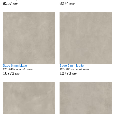
9557
8274
р/м²
р/м²
Sage 6 mm Matte
Sage 6 mm Matte
120x240 см, пол/стены
120x280 см, пол/стены
10773
10773
р/м²
р/м²