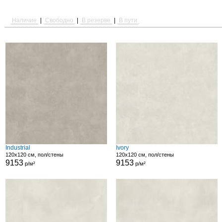
Наличие
|
Свободно
|
В резерве
|
В пути
Industrial
Ivory
120x120 см, пол/стены
120x120 см, пол/стены
9153
9153
р/м²
р/м²