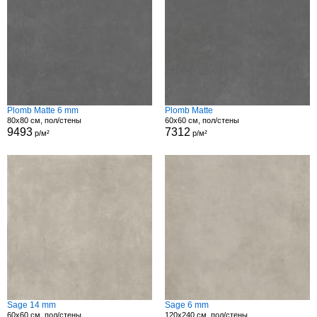
Plomb Matte 6 mm
Plomb Matte
80x80 см, пол/стены
60x60 см, пол/стены
9493
7312
р/м²
р/м²
Sage 14 mm
Sage 6 mm
60x60 см, пол/стены
120x240 см, пол/стены