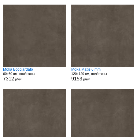
Moka Bocciardato
Moka Matte 6 mm
60x60 см, пол/стены
120x120 см, пол/стены
7312
9153
р/м²
р/м²