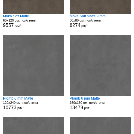
Moka Soft Matte
Moka Soft Matte 9 mm
60x120 см, пол/стены
80x80 см, пол/стены
9557
8274
р/м²
р/м²
Plomb 6 mm Matte
Plomb 6 mm Matte
120x240 см, пол/стены
160x160 см, пол/стены
10773
13479
р/м²
р/м²