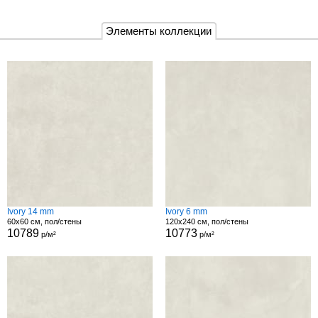
Элементы коллекции
Ivory 14 mm
Ivory 6 mm
60x60 см, пол/стены
120x240 см, пол/стены
10789
10773
р/м²
р/м²