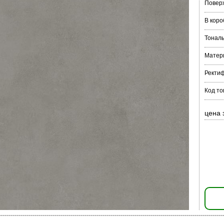
Повер
В коро
Тонал
Матер
Ректи
Код то
цена 