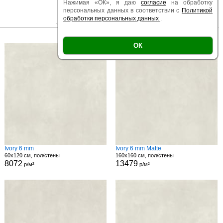
Нажимая «ОК», я даю
согласие
на обработку
персональных данных в соответствии с
Политикой
обработки персональных данных
.
|
|
Есть образец
Поверхность
Размер
ОК
Ivory 6 mm
Ivory 6 mm Matte
60x120 см, пол/стены
160x160 см, пол/стены
8072
13479
р/м²
р/м²