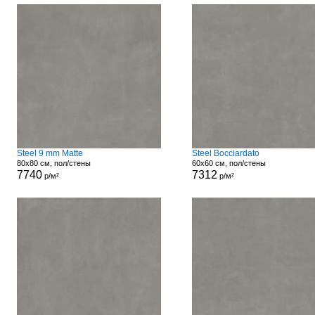
Steel 9 mm Matte
Steel Bocciardato
80x80 см, пол/стены
60x60 см, пол/стены
7740
7312
р/м²
р/м²