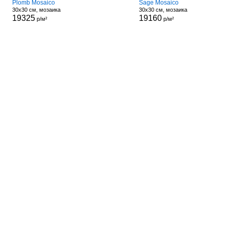
Plomb Mosaico
Sage Mosaico
30x30 см, мозаика
30x30 см, мозаика
19325
19160
р/м²
р/м²