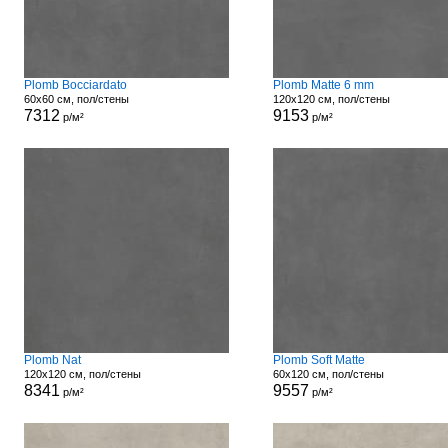
Plomb Bocciardato
Plomb Matte 6 mm
60x60 см, пол/стены
120x120 см, пол/стены
7312
9153
р/м²
р/м²
Plomb Nat
Plomb Soft Matte
120x120 см, пол/стены
60x120 см, пол/стены
8341
9557
р/м²
р/м²