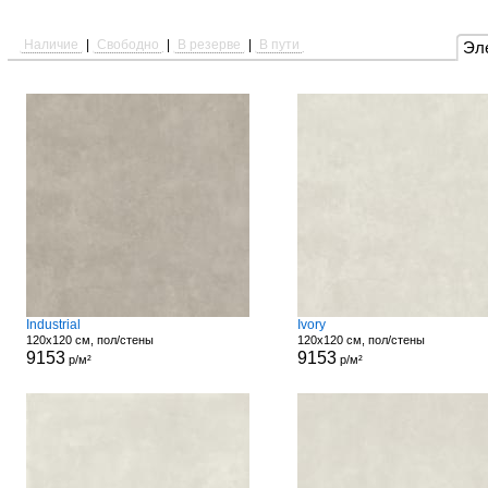
Наличие
|
Свободно
|
В резерве
|
В пути
Эл
Industrial
Ivory
120x120 см, пол/стены
120x120 см, пол/стены
9153
9153
р/м²
р/м²