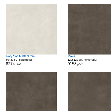
Ivory Soft Matte 9 mm
Moka
80x80 см, пол/стены
120x120 см, пол/стены
8274
9153
р/м²
р/м²