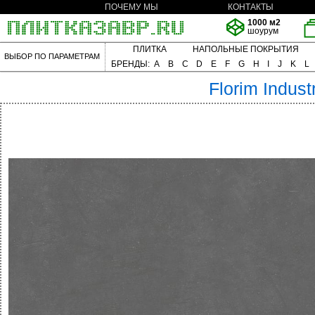
ПОЧЕМУ МЫ
КОНТАКТЫ
1000 м2
шоурум
ПЛИТКА
НАПОЛЬНЫЕ ПОКРЫТИЯ
ВЫБОР ПО ПАРАМЕТРАМ
БРЕНДЫ:
A
B
C
D
E
F
G
H
I
J
K
L
Florim
Industr